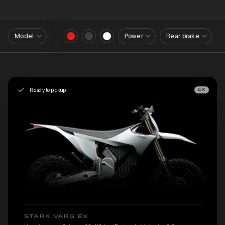
Model
Power
Rear brake
Ready to pickup
EX
STARK VARG EX