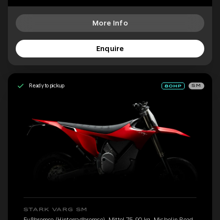
More Info
Enquire
Ready to pickup
SM
STARK VARG SM
Fußbremse (Hinterradbremse), Mittel 75-90 kg, Michelin Road