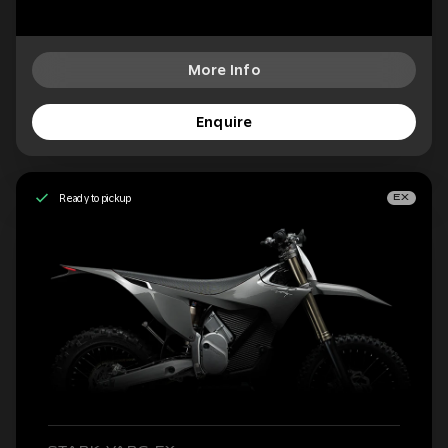
More Info
Enquire
Ready to pickup
EX