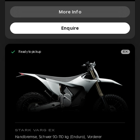
More Info
Enquire
Ready to pickup
EX
STARK VARG EX
Handbremse, Schwer 90-110 kg (Enduro), Vorderer