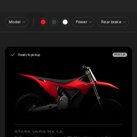
Model
Power
Rear brake
Ready to pickup
MX1.2
STARK VARG MX 1.2