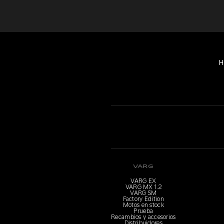
H
VARG
VARG EX
VARG MX 1.2
VARG SM
Factory Edition
Motos en stock
Prueba
Recambios y accesorios
Distribuidores