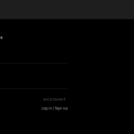
os
O
ACCOUNT
Log in / Sign up