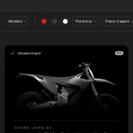
Modelo
Potencia
Freno trasero
Listo para recoger
EX
STARK VARG EX