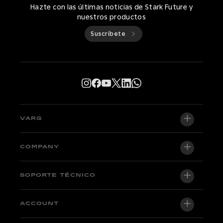
Hazte con las últimas noticias de Stark Future y
nuestros productos
Suscríbete
VARG
VARG EX
COMPANY
VARG MX 1.2
Quiénes somos
SOPORTE TÉCNICO
VARG SM
Newsroom
Factory Edition
Soporte central
ACCOUNT
Become a dealer
Motos en stock
Técnico y tutoriales