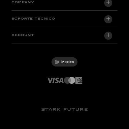
VARG EX
COMPANY
VARG MX 1.2
Quiénes somos
SOPORTE TÉCNICO
VARG SM
Newsroom
Factory Edition
Soporte central
ACCOUNT
Become a dealer
Motos en stock
Técnico y tutoriales
Política de Calidad
Log in / Sign up
Prueba
FAQ
Código de conducta
Mexico
Recambios y accesorios
Contact
Carreras profesionales
Distribuidores
Canal de denuncias