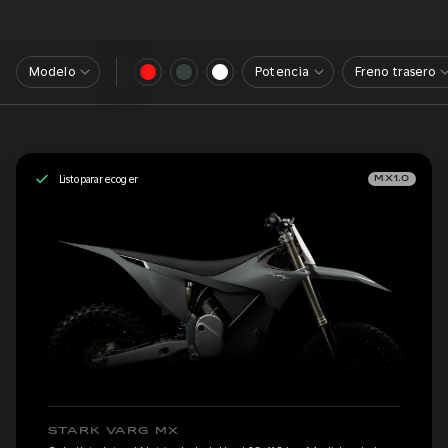
Modelo
Potencia
Freno trasero
Listo para recoger
MX1.0
STARK VARG MX