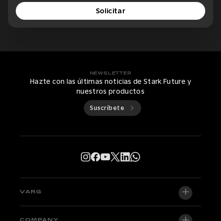
Solicitar
NEWSLETTER
Hazte con las últimas noticias de Stark Future y
nuestros productos
Suscríbete
VARG
VARG EX
COMPANY