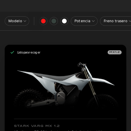
Modelo
Potencia
Freno trasero
Listo para recoger
MX1.2
STARK VARG MX 1.2