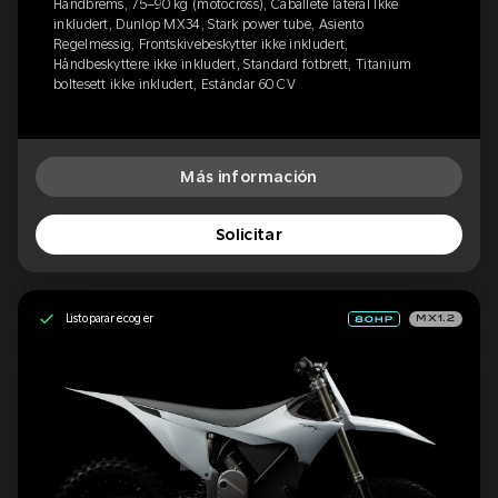
Håndbrems, 75–90 kg (motocross), Caballete lateral Ikke
inkludert, Dunlop MX34, Stark power tube, Asiento
Regelmessig, Frontskivebeskytter ikke inkludert,
Håndbeskyttere ikke inkludert, Standard fotbrett, Titanium
boltesett ikke inkludert, Estándar 60 CV
Más información
Solicitar
Listo para recoger
MX1.2