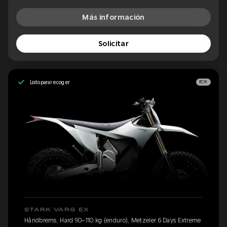
Más información
Solicitar
Listo para recoger
EX
STARK VARG EX
Håndbrems, Hard 90–110 kg (enduro), Metzeler 6 Days Extreme