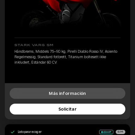
STARK VARG SM
Håndbrems, Middels 75–90 kg, Pirelli Diablo Rosso IV, Asiento
Regelmessig, Standard fotbrett, Titanium boltesett ikke
inkludert, Estándar 60 CV
Más información
Solicitar
Listo para recoger
SM