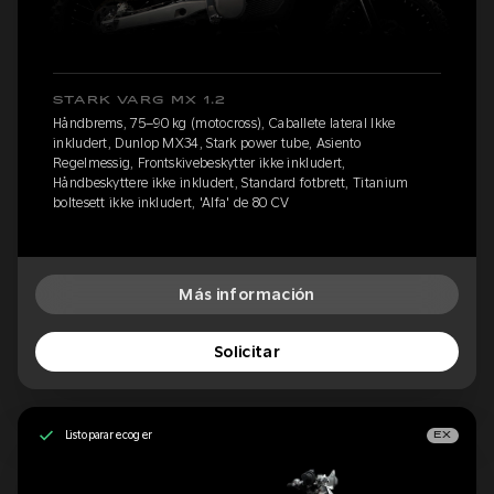
STARK VARG MX 1.2
Håndbrems, 75–90 kg (motocross), Caballete lateral Ikke
inkludert, Dunlop MX34, Stark power tube, Asiento
Regelmessig, Frontskivebeskytter ikke inkludert,
Håndbeskyttere ikke inkludert, Standard fotbrett, Titanium
boltesett ikke inkludert, 'Alfa' de 80 CV
Más información
Solicitar
Listo para recoger
EX