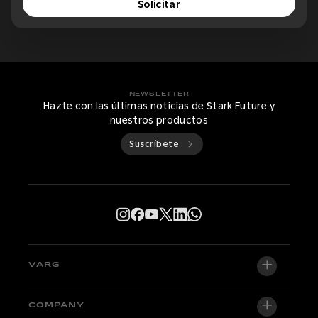
Solicitar
NEWSLETTER
Hazte con las últimas noticias de Stark Future y
nuestros productos
Suscríbete
VARG
VARG EX
COMPANY