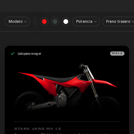
Modelo
Potencia
Freno trasero
Listo para recoger
MX1.2
STARK VARG MX 1.2