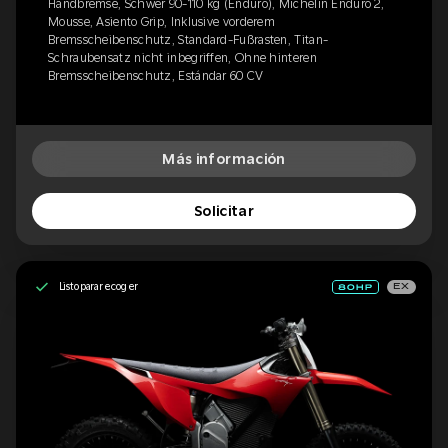
Handbremse, Schwer 90-110 kg (Enduro), Michelin Enduro 2,
Mousse, Asiento Grip, Inklusive vorderem
Bremsscheibenschutz, Standard-Fußrasten, Titan-
Schraubensatz nicht inbegriffen, Ohne hinteren
Bremsscheibenschutz, Estándar 60 CV
Más información
Solicitar
Listo para recoger
EX