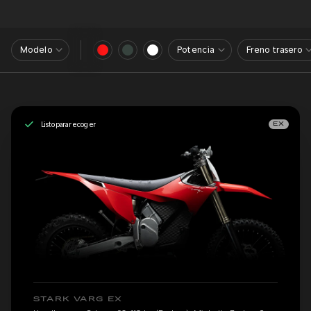
Modelo
Potencia
Freno trasero
Listo para recoger
EX
STARK VARG EX