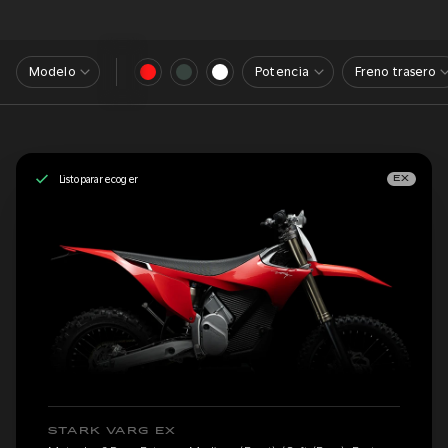
Modelo
Potencia
Freno trasero
Listo para recoger
EX
STARK VARG EX