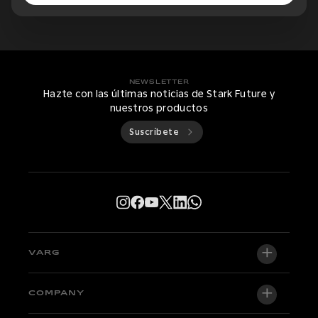
NEWSLETTER
Hazte con las últimas noticias de Stark Future y
nuestros productos
Suscríbete
VARG
VARG EX
COMPANY