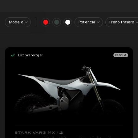
Modelo
Potencia
Freno trasero
Listo para recoger
MX1.2
STARK VARG MX 1.2