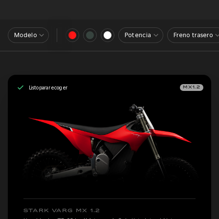
Modelo
Potencia
Freno trasero
Listo para recoger
MX1.2
STARK VARG MX 1.2