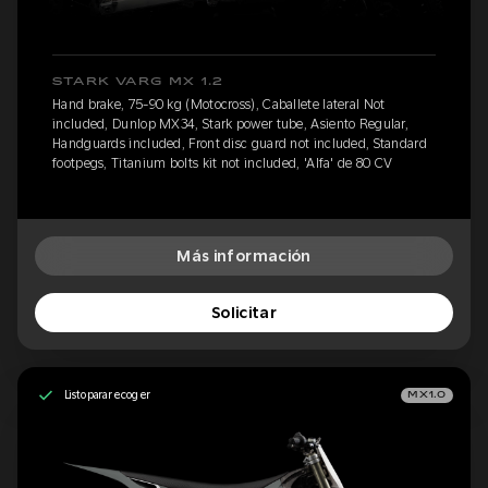
STARK VARG MX 1.2
Hand brake, 75-90 kg (Motocross), Caballete lateral Not
included, Dunlop MX34, Stark power tube, Asiento Regular,
Handguards included, Front disc guard not included, Standard
footpegs, Titanium bolts kit not included, 'Alfa' de 80 CV
Más información
Solicitar
Listo para recoger
MX1.0