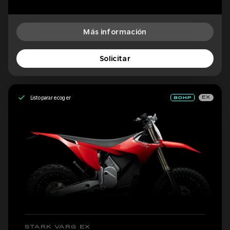
Más información
Solicitar
Listo para recoger
EX
STARK VARG EX