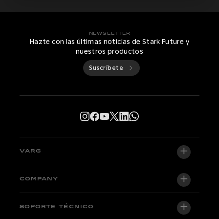
NEWSLETTER
Hazte con las últimas noticias de Stark Future y
nuestros productos
Suscríbete
VARG
VARG EX
COMPANY
VARG MX 1.2
Quiénes somos
SOPORTE TÉCNICO
VARG SM