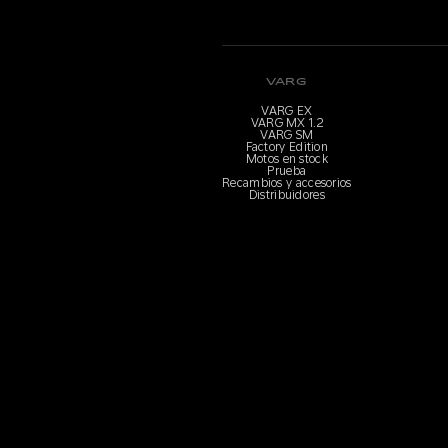
VARG
VARG EX
VARG MX 1.2
VARG SM
Factory Edition
Motos en stock
Prueba
Recambios y accesorios
Distribuidores