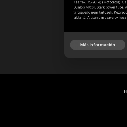
Kézifék, 75-90 kg (Motocross), Ca
Dunlop MX34, Stark power tube, A
tárcsavédő nem tartozék, Kézvéd
lábtartó, A titánium csavarok kés
Más información
H