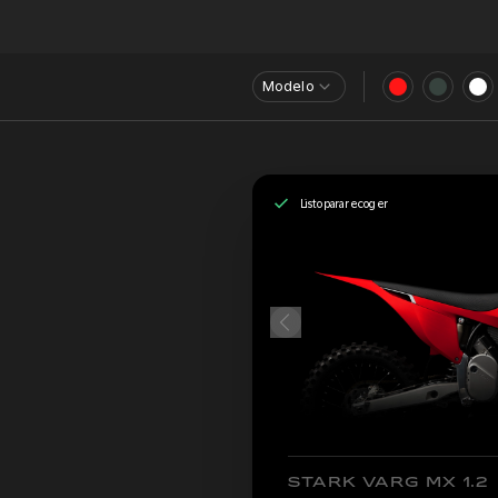
Modelo
Listo para recoger
STARK VARG MX 1.2