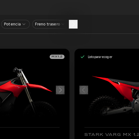
Potencia
Freno trasero
Listo para recoger
MX1.2
STARK VARG MX 1.