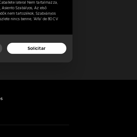
Caballete lateral Nem tartalmazza,
 Asiento Szabályos, Az első
édők nem tartozékok, Szabványos
szlete nincs benne, 'Alfa' de 80 CV
Solicitar
os