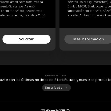
ballete lateral Nem tartalmazza,
Kézifék, 75-90 kg (Motocross), 
siento Szabályos, Az első
Dunlop MX34, Stark power tube,
ők nem tartozékok, Szabványos
tárcsavédő nem tartozék, Kézv
zlete nincs benne, Estándar 60 CV
lábtartó, A titánium csavarok ké
Solicitar
Más información
NEWSLETTER
azte con las últimas noticias de Stark Future y nuestros product
Suscríbete