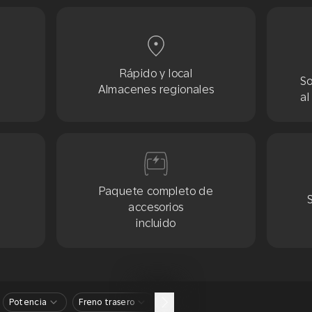
Rápido y local
So
Almacenes regionales
al
Paquete completo de
accesorios
incluido
Potencia
Freno trasero