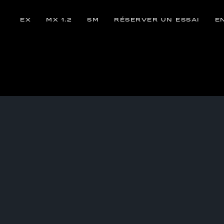
EX
MX 1.2
SM
RÉSERVER UN ESSAI
E