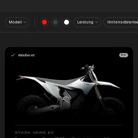
Modell
Leistung
Hinterradbrems
Abholbereit
EX
STARK VARG EX