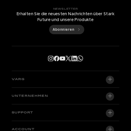
NEWSLETTER
Erhalten Sie die neuesten Nachrichten über Stark
Future und unsere Produkte
Abonnieren
VARG
VARG EX
UNTERNEHMEN
VARG MX 1.2
Über uns
SUPPORT
VARG SM
News
Factory Edition
Support-Zentrale
ACCOUNT