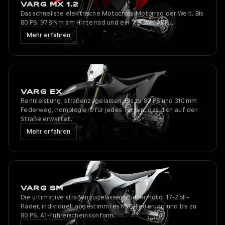
VARG MX 1.2
Das schnellste elektrische Motocross-Motorrad der Welt. Bis
80 PS, 978 Nm am Hinterrad und ein 7,2 kWh Akku.
Mehr erfahren
VARG EX
Rennleistung, straßenzugelassen. Bis zu 80 PS und 310 mm
Federweg, homologiert für jedes Terrain, das dich auf der
Straße erwartet.
Mehr erfahren
VARG SM
Die ultimative straßenzugelassene Supermoto. 17-Zoll-
Räder, individuell abgestimmtes KYB-Federung und bis zu
80 PS. A1-führerscheinkonform.