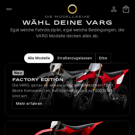
DIE MODELLREIHE
WÄHL DEINE VARG
Egal welche Fahrdisziplin, egal welche Bedingungen, die
VARG Modelle decken alles ab.
Alle Modelle
Straßenzugelassen
Erbe
Neu
FACTORY EDITION
Die VARG, genau so, wie sie unser Werksrennteam fährt.
Beste Komponenten, handgefertigt und auf 500 Stück
limitiert.
Mehr erfahren