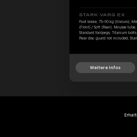
STARK VARG EX
Foot brake, 75-90 kg (Enduro), M
(Front) / Soft (Rear), Mousse tube,
Standard footpegs, Titanium bolts 
Rear disc guard not included, Sta
Weitere Infos
Erhal