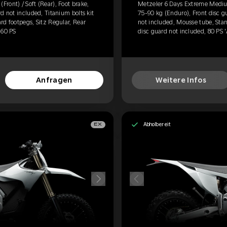
ront) / Soft (Rear), Foot brake,
Metzeler 6 Days Extreme Medium 
d not included, Titanium bolts kit
75-90 kg (Enduro), Front disc g
rd footpegs, Sitz Regular, Rear
not included, Mousse tube, Stan
 60 PS
disc guard not included, 80 PS 
Anfragen
Weitere Infos
Abholbereit
EX