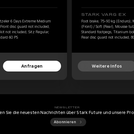
STARK VARG EX
etzeler 6 Days Extreme Medium
Foot brake, 75-90 kg (Enduro)
 Front disc guard not included,
(Front) / Soft (Rear), Mousse tu
kit not included, Sitz Regular,
Standard footpegs, Titanium bolt
ndard 60 PS
Rear disc guard not included, 8
Anfragen
Weitere Infos
NEWSLETTER
ten Sie die neuesten Nachrichten über Stark Future und unsere Pr
Abonnieren