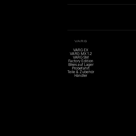
VARG
VARG EX
VARG MX 1.2
VARG SM
Factory Edition
Bikes auf Lager
Probefahrt
Teile & Zubehör
Händler