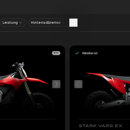
Leistung
Hinterradbremse
Abholbereit
EX
STARK VARG EX