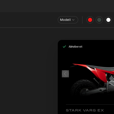
Modell
Abholbereit
STARK VARG EX