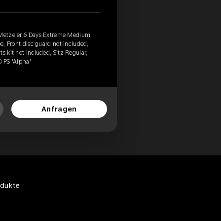
, Metzeler 6 Days Extreme Medium
be, Front disc guard not included,
s kit not included, Sitz Regular,
0 PS 'Alpha'
Anfragen
odukte