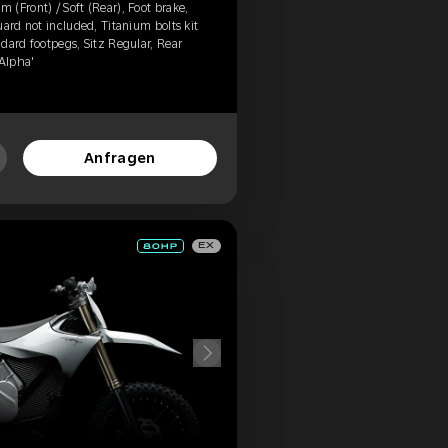
(Front) / Soft (Rear), Foot brake,
uard not included, Titanium bolts kit
dard footpegs, Sitz Regular, Rear
'Alpha'
Anfragen
EX