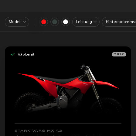
Modell
Leistung
Hinterradbrems
Abholbereit
MX1.2
STARK VARG MX 1.2