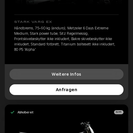
STARK VARG EX
Håndbrems, 75–90 kg (enduro), Metzeler 6 Days Extreme
Medium, Stark power tube, Sitz Regelmessig,
Frontskivebeskytter ikke inkludert, Bakre skivebeskytter ikke
inkludert, Standard fotbrett, Titanium boltesett ikke inkludert,
80 PS 'Alpha'
Weitere Infos
Anfragen
Abholbereit
SM