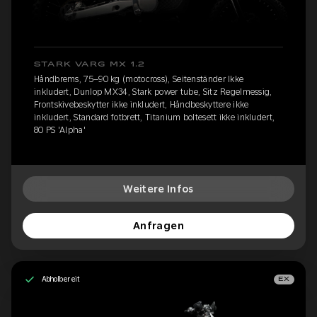
STARK VARG MX 1.2
Håndbrems, 75–90 kg (motocross), Seitenständer Ikke
inkludert, Dunlop MX34, Stark power tube, Sitz Regelmessig,
Frontskivebeskytter ikke inkludert, Håndbeskyttere ikke
inkludert, Standard fotbrett, Titanium boltesett ikke inkludert,
80 PS 'Alpha'
Weitere Infos
Anfragen
Abholbereit
EX