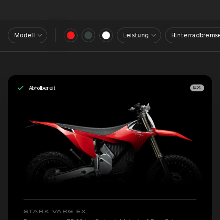
Modell
Leistung
Hinterradbrems
Abholbereit
EX
STARK VARG EX