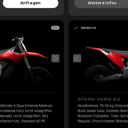
Anfragen
Weitere Infos
Abholbereit
EX
STARK VARG EX
Metzeler 6 Days Extreme Medium,
Handbremse, 75-90 kg (Enduro)
scheibenschutz nicht inbegriffen,
Stark power tube, Vorderer Bre
ensatz nicht inbegriffen, Sitz
Standard-Fußrasten, Titan-Schr
eibenschutz, Standard 60 PS
Regulär, Ohne hinteren Bremss