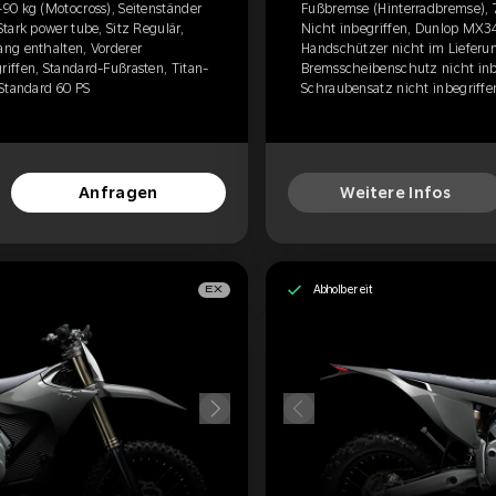
90 kg (Motocross), Seitenständer
Fußbremse (Hinterradbremse), 7
tark power tube, Sitz Regulär,
Nicht inbegriffen, Dunlop MX34,
ng enthalten, Vorderer
Handschützer nicht im Lieferu
iffen, Standard-Fußrasten, Titan-
Bremsscheibenschutz nicht inbe
 Standard 60 PS
Schraubensatz nicht inbegriffen
Anfragen
Weitere Infos
Abholbereit
EX