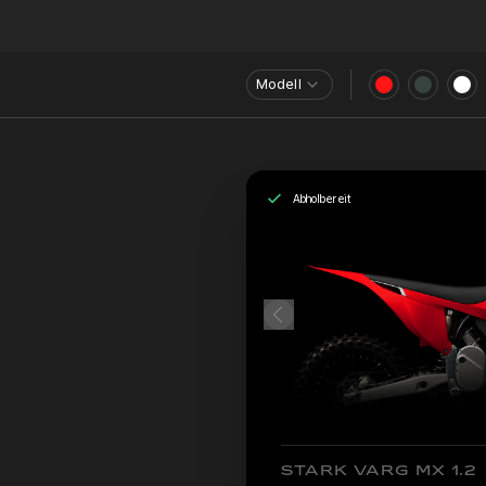
Modell
Abholbereit
STARK VARG MX 1.2