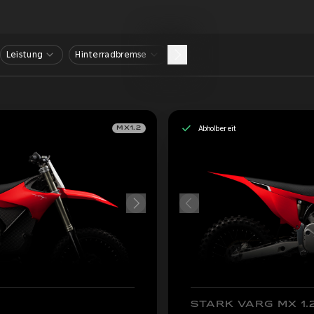
Leistung
Hinterradbremse
Abholbereit
MX1.2
STARK VARG MX 1.