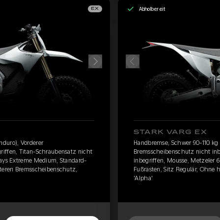
Abholbereit
EX
STARK VARG EX
duro), Vorderer
Handbremse, Schwer 90-110 kg 
iffen, Titan-Schraubensatz nicht
Bremsscheibenschutz nicht inb
Days Extreme Medium, Standard-
inbegriffen, Mousse, Metzeler
nteren Bremsscheibenschutz,
Fußrasten, Sitz Regulär, Ohne 
'Alpha'