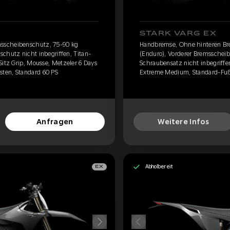
STARK VARG EX
sscheibenschutz, 75-90 kg
Handbremse, Ohne hinteren Br
chutz nicht inbegriffen, Titan-
(Enduro), Vorderer Bremsscheib
Sitz Grip, Mousse, Metzeler 6 Days
Schraubensatz nicht inbegriffen
ten, Standard 60 PS
Extreme Medium, Standard-Fußr
Anfragen
Weitere Infos
Abholbereit
EX