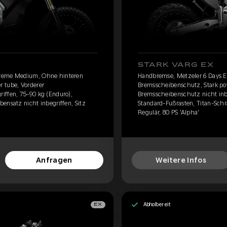
STARK VARG EX
treme Medium, Ohne hinteren
Handbremse, Metzeler 6 Days 
 tube, Vorderer
Bremsscheibenschutz, Stark po
iffen, 75-90 kg (Enduro),
Bremsscheibenschutz nicht inbe
ensatz nicht inbegriffen, Sitz
Standard-Fußrasten, Titan-Schr
Regulär, 80 PS 'Alpha'
Anfragen
Weitere Infos
Abholbereit
EX