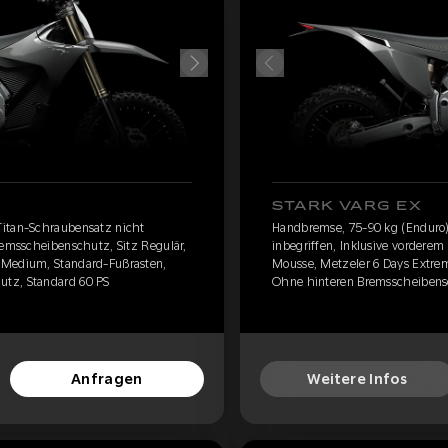
STARK VARG EX
Titan-Schraubensatz nicht
Handbremse, 75-90 kg (Enduro)
remsscheibenschutz, Sitz Regulär,
inbegriffen, Inklusive vordere
 Medium, Standard-Fußrasten,
Mousse, Metzeler 6 Days Extre
tz, Standard 60 PS
Ohne hinteren Bremsscheibensc
Anfragen
Weitere Infos