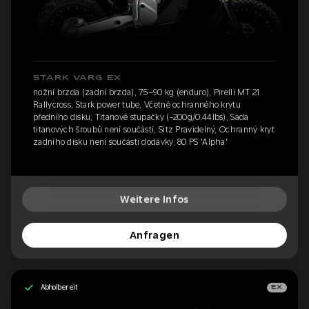
STARK VARG EX
nožní brzda (zadní brzda), 75–90 kg (enduro), Pirelli MT 21
Rallycross, Stark power tube, Včetně ochranného krytu
předního disku, Titanové stupačky (-200g/0.44lbs), Sada
titanových šroubů není součástí, Sitz Pravidelný, Ochranný kryt
zadního disku není součástí dodávky, 80 PS 'Alpha'
Weitere Infos
Anfragen
Abholbereit
EX