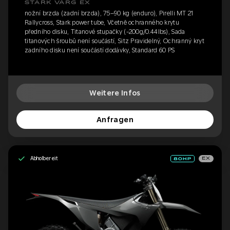
STARK VARG EX
nožní brzda (zadní brzda), 75–90 kg (enduro), Pirelli MT 21
Rallycross, Stark power tube, Včetně ochranného krytu
předního disku, Titanové stupačky (-200g/0.44lbs), Sada
titanových šroubů není součástí, Sitz Pravidelný, Ochranný kryt
zadního disku není součástí dodávky, Standard 60 PS
Weitere Infos
Anfragen
Abholbereit
EX