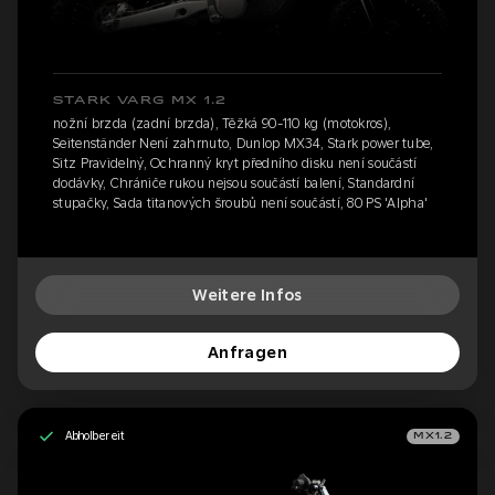
STARK VARG MX 1.2
nožní brzda (zadní brzda), Těžká 90-110 kg (motokros),
Seitenständer Není zahrnuto, Dunlop MX34, Stark power tube,
Sitz Pravidelný, Ochranný kryt předního disku není součástí
dodávky, Chrániče rukou nejsou součástí balení, Standardní
stupačky, Sada titanových šroubů není součástí, 80 PS 'Alpha'
Weitere Infos
Anfragen
Abholbereit
MX1.2