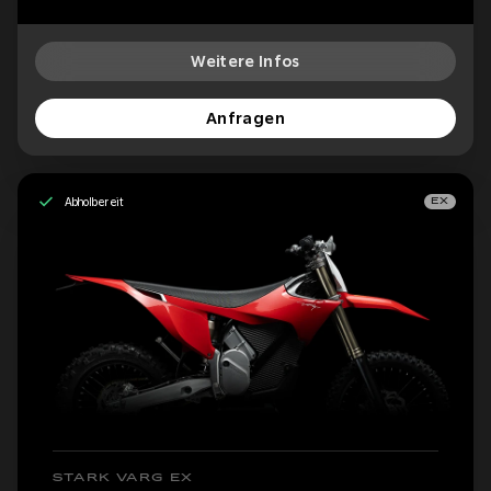
Weitere Infos
Anfragen
Abholbereit
EX
STARK VARG EX