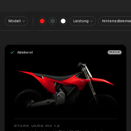
Modell
Leistung
Hinterradbrems
Abholbereit
MX1.2
STARK VARG MX 1.2