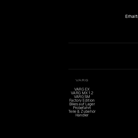
Erhal
VARG
VARG EX
VARG MX 1.2
VARG SM
Factory Edition
Bikes auf Lager
Probefahrt
Teile & Zubehör
Händler