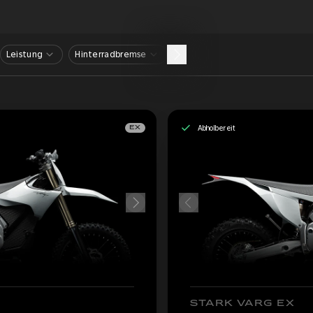
Leistung
Hinterradbremse
Abholbereit
EX
STARK VARG EX