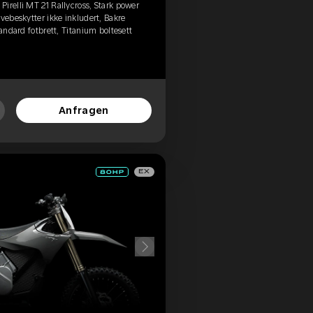
irelli MT 21 Rallycross, Stark power
vebeskytter ikke inkludert, Bakre
tandard fotbrett, Titanium boltesett
Anfragen
EX