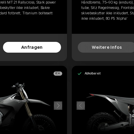
elli MT 21 Rallycross, Stark power
Håndbrems, 75–90 kg (enduro), P
beskytter ikke inkludert, Bakre
tube, Sitz Regelmessig, Frontski
dard fotbrett, Titanium boltesett
skivebeskytter ikke inkludert, S
ikke inkludert, 80 PS 'Alpha'
Anfragen
Weitere Infos
Abholbereit
EX