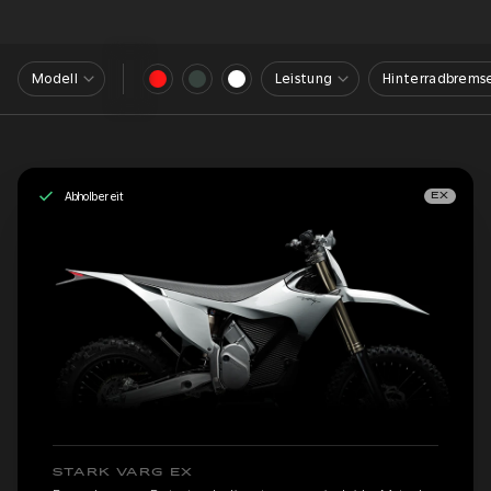
Modell
Leistung
Hinterradbrems
Abholbereit
EX
STARK VARG EX