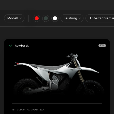
Modell
Leistung
Hinterradbrems
Abholbereit
EX
STARK VARG EX