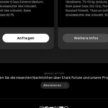
etzeler 6 Days Extreme Medium,
Håndbrems, 75–90 kg (enduro)
kivebeskytter ikke inkludert,
Stark power tube, Sitz Grip, Fro
tt ikke inkludert, Bakre
Standard fotbrett, Titanium bolt
ndard 60 PS
skivebeskytter ikke inkludert, 8
Anfragen
Weitere Infos
NEWSLETTER
ten Sie die neuesten Nachrichten über Stark Future und unsere Pr
Abonnieren