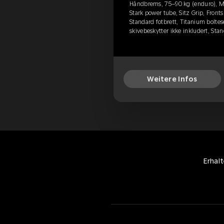
Håndbrems, 75–90 kg (enduro), M
Stark power tube, Sitz Grip, Fronts
Standard fotbrett, Titanium boltese
skivebeskytter ikke inkludert, Sta
Weitere Infos
Erhal