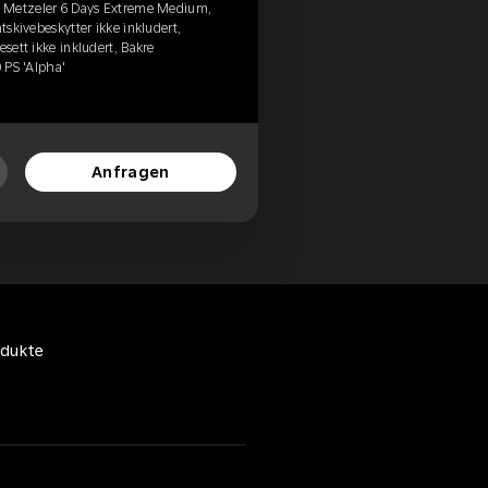
, Metzeler 6 Days Extreme Medium,
ntskivebeskytter ikke inkludert,
esett ikke inkludert, Bakre
0 PS 'Alpha'
Anfragen
odukte