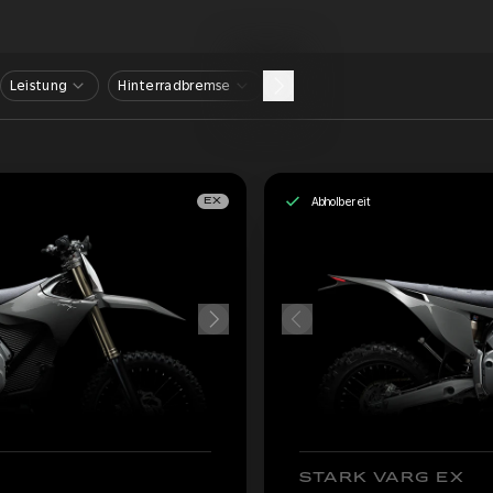
Leistung
Hinterradbremse
Abholbereit
EX
STARK VARG EX