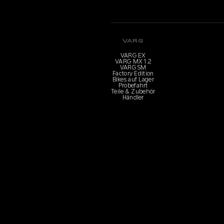
VARG
VARG EX
VARG MX 1.2
VARG SM
Factory Edition
Bikes auf Lager
Probefahrt
Teile & Zubehör
Händler