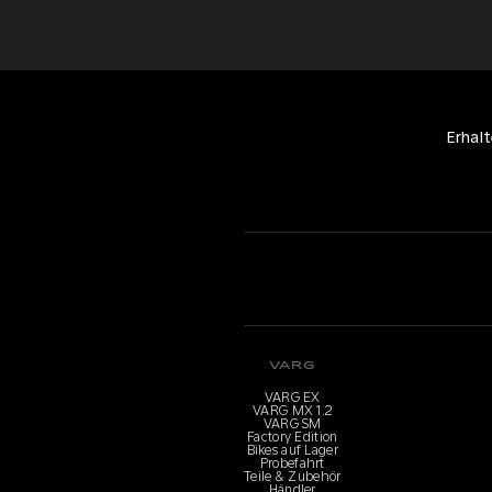
Erhal
VARG
VARG EX
VARG MX 1.2
VARG SM
Factory Edition
Bikes auf Lager
Probefahrt
Teile & Zubehör
Händler