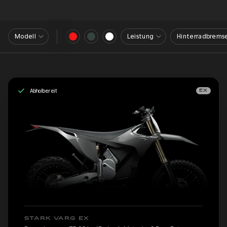
Modell
Leistung
Hinterradbrems
Abholbereit
EX
STARK VARG EX