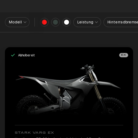
Modell
Leistung
Hinterradbrems
Abholbereit
EX
STARK VARG EX