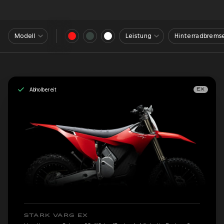
Modell
Leistung
Hinterradbrems
Abholbereit
EX
STARK VARG EX