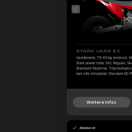
STARK VARG EX
Handbroms, 75–90 kg (enduro), M
Stark power tube, Sitz Regular, S
Standard-fotpinnar, Titanbultsats
bak inte inkluderat, Standard 60 P
Weitere Infos
Abholbereit