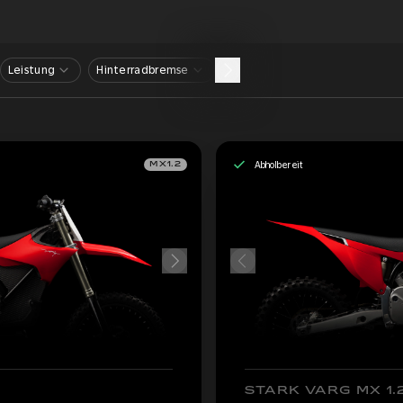
Leistung
Hinterradbremse
Abholbereit
MX1.2
STARK VARG MX 1.