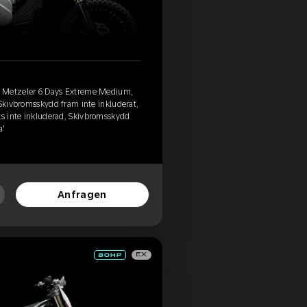
, Metzeler 6 Days Extreme Medium,
 Skivbromsskydd fram inte inkluderat,
ts inte inkluderad, Skivbromsskydd
a'
Anfragen
EX