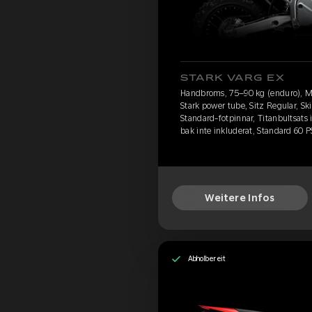
STARK VARG EX
Handbroms, 75–90 kg (enduro), M
Stark power tube, Sitz Regular, S
Standard-fotpinnar, Titanbultsats
bak inte inkluderat, Standard 60 P
Weitere Infos
Abholbereit