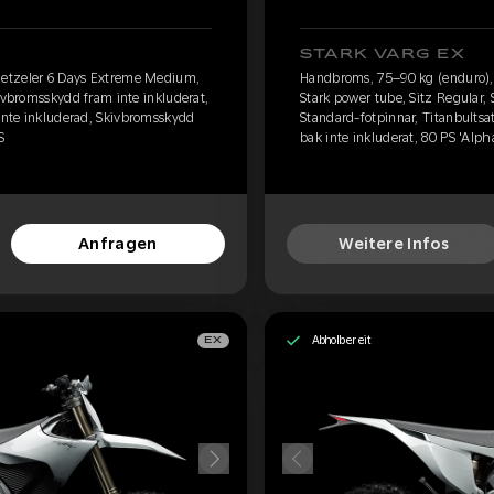
STARK VARG EX
etzeler 6 Days Extreme Medium,
Handbroms, 75–90 kg (enduro)
kivbromsskydd fram inte inkluderat,
Stark power tube, Sitz Regular,
 inte inkluderad, Skivbromsskydd
Standard-fotpinnar, Titanbultsa
S
bak inte inkluderat, 80 PS 'Alph
Anfragen
Weitere Infos
Abholbereit
EX