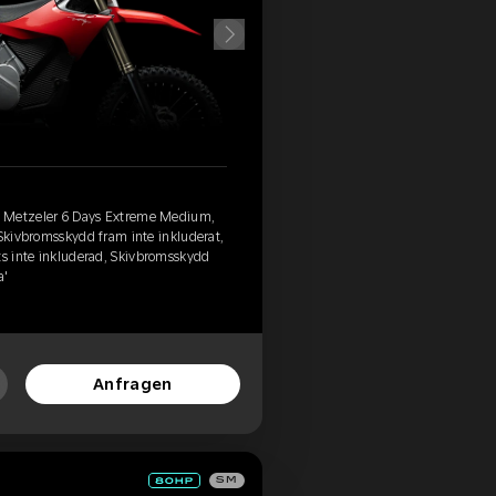
, Metzeler 6 Days Extreme Medium,
 Skivbromsskydd fram inte inkluderat,
ts inte inkluderad, Skivbromsskydd
a'
Anfragen
SM