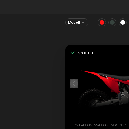
Modell
Abholbereit
STARK VARG MX 1.2