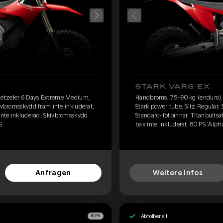
STARK VARG EX
etzeler 6 Days Extreme Medium,
Handbroms, 75–90 kg (enduro)
kivbromsskydd fram inte inkluderat,
Stark power tube, Sitz Regular,
 inte inkluderad, Skivbromsskydd
Standard-fotpinnar, Titanbultsa
S
bak inte inkluderat, 80 PS 'Alph
Anfragen
Weitere Infos
Abholbereit
SM