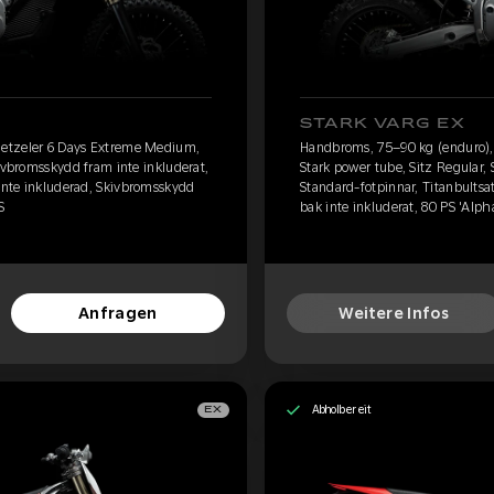
STARK VARG EX
etzeler 6 Days Extreme Medium,
Handbroms, 75–90 kg (enduro)
kivbromsskydd fram inte inkluderat,
Stark power tube, Sitz Regular,
 inte inkluderad, Skivbromsskydd
Standard-fotpinnar, Titanbultsa
S
bak inte inkluderat, 80 PS 'Alph
Anfragen
Weitere Infos
Abholbereit
EX