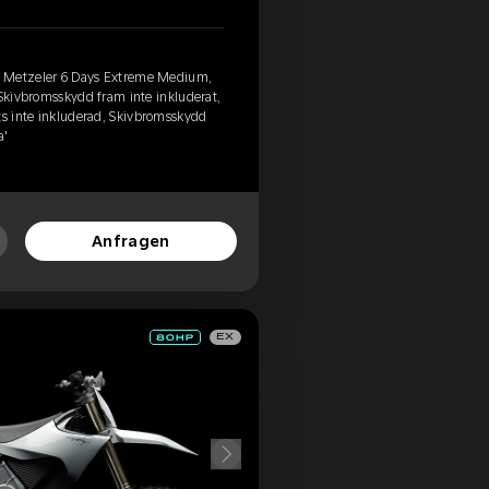
, Metzeler 6 Days Extreme Medium,
 Skivbromsskydd fram inte inkluderat,
ts inte inkluderad, Skivbromsskydd
a'
Anfragen
EX