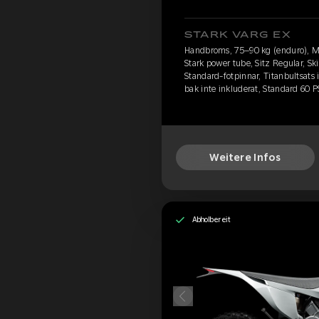
STARK VARG EX
Handbroms, 75–90 kg (enduro), M
Stark power tube, Sitz Regular, S
Standard-fotpinnar, Titanbultsats
bak inte inkluderat, Standard 60 P
Weitere Infos
Abholbereit