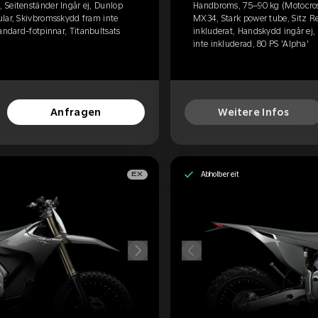
 Seitenständer Ingår ej, Dunlop
Handbroms, 75–90 kg (Motocross
ular, Skivbromsskydd fram inte
MX34, Stark power tube, Sitz R
andard-fotpinnar, Titanbultsats
inkluderat, Handskydd ingår ej,
inte inkluderad, 80 PS 'Alpha'
Anfragen
Weitere Infos
Abholbereit
EX