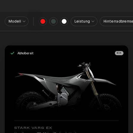
Modell
Leistung
Hinterradbrems
Abholbereit
EX
STARK VARG EX