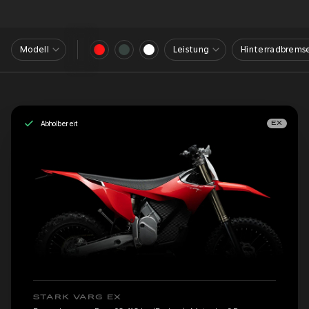
Modell
Leistung
Hinterradbrems
Abholbereit
EX
STARK VARG EX