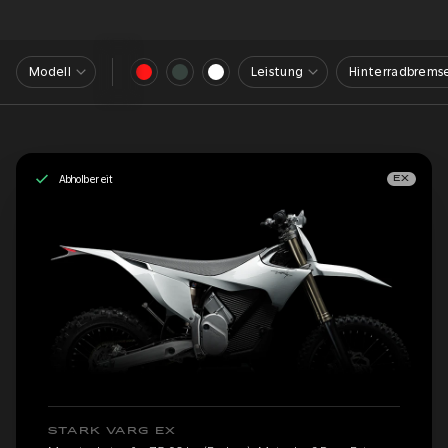
Modell
Leistung
Hinterradbrems
Abholbereit
EX
STARK VARG EX