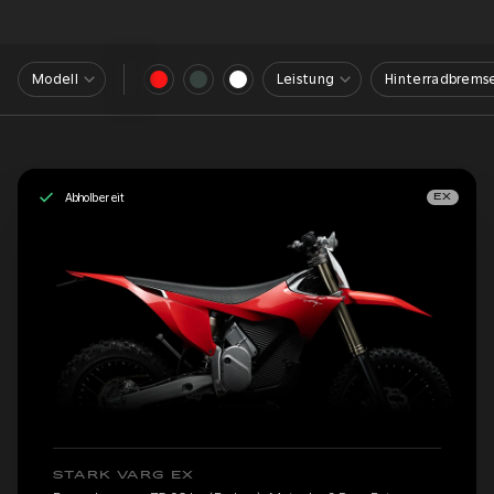
Modell
Leistung
Hinterradbrems
Abholbereit
EX
STARK VARG EX