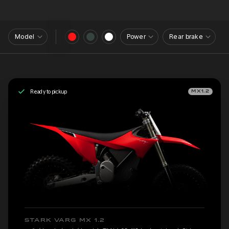
Model
Power
Rear brake
Ready to pickup
MX1.2
STARK VARG MX 1.2