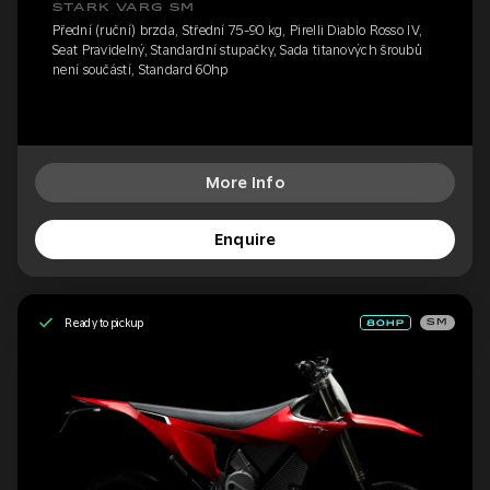
STARK VARG SM
Přední (ruční) brzda, Střední 75-90 kg, Pirelli Diablo Rosso IV,
Seat Pravidelný, Standardní stupačky, Sada titanových šroubů
není součástí, Standard 60hp
More Info
Enquire
Ready to pickup
SM