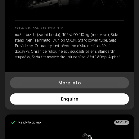
STARK VARG MX 1.2
nožní brzda (zadní brzda), Těžká 90-110 kg (motokros), Side
stand Není zahrnuto, Dunlop MX34, Stark power tube, Seat
Pravidelný, Ochranný kryt předního disku není součástí
dodávky, Chrániče rukou nejsou součástí balení, Standardní
stupačky, Sada titanových šroubů není součástí, 80hp 'Alpha'
More Info
Enquire
Ready to pickup
MX1.2