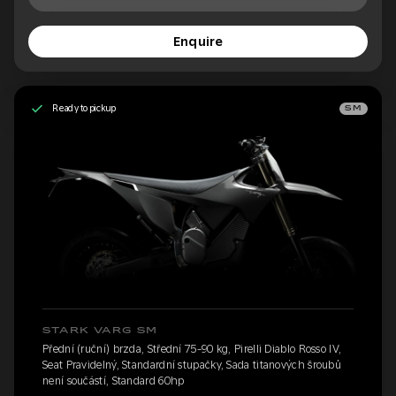
Enquire
Ready to pickup
SM
STARK VARG SM
Přední (ruční) brzda, Střední 75-90 kg, Pirelli Diablo Rosso IV,
Seat Pravidelný, Standardní stupačky, Sada titanových šroubů
není součástí, Standard 60hp