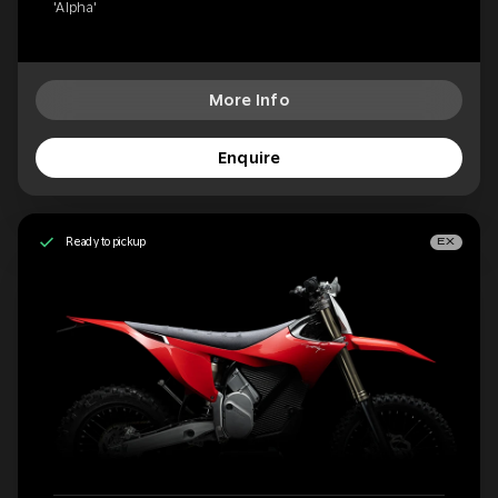
'Alpha'
More Info
Enquire
Ready to pickup
EX