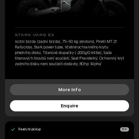
STARK VARG EX
nožní brzda (zadní brzda), 75–90 kg (enduro), Pirelli MT 21
Rallycross, Stark power tube, Včetně ochranného krytu
předního disku, Titanové stupačky (-200g/0.44lbs), Sada
titanových šroubů není součástí, Seat Pravidelný, Ochranný kryt
zadního disku není součástí dodávky, 80hp 'Alpha'
More Info
Enquire
Ready to pickup
EX