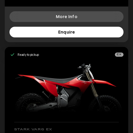
More Info
Enquire
Ready to pickup
EX
STARK VARG EX