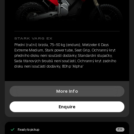
STARK VARG EX
Přední (ruční) brzda, 75–90 kg (enduro), Metzeler 6 Days
Extreme Medium, Stark power tube, Seat Grip, Ochranný kryt
předního disku není součástí dodávky, Standardní stupačky,
Sada titanových šroubů není součástí, Ochranný kryt zadního
disku není součástí dodávky, 80hp 'Alpha'
More Info
Enquire
Ready to pickup
EX