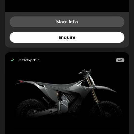
More Info
Enquire
Ready to pickup
EX