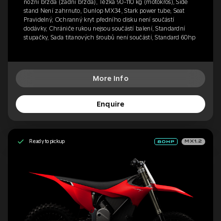
nožní brzda (zadní brzda), Těžká 90-110 kg (motokros), Side
stand Není zahrnuto, Dunlop MX34, Stark power tube, Seat
Pravidelný, Ochranný kryt předního disku není součástí
dodávky, Chrániče rukou nejsou součástí balení, Standardní
stupačky, Sada titanových šroubů není součástí, Standard 60hp
More Info
Enquire
Ready to pickup
MX1.2