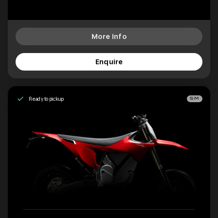
More Info
Enquire
Ready to pickup
SM