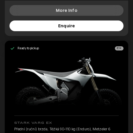
More Info
Enquire
Ready to pickup
EX
STARK VARG EX
Přední (ruční) brzda, Těžká 90-110 kg (Enduro), Metzeler 6