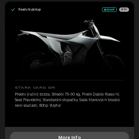
Ready to pickup
SM
STARK VARG SM
Přední (ruční) brzda, Střední 75-90 kg, Pirelli Diablo Rosso IV,
Seat Pravidelný, Standardní stupačky, Sada titanových šroubů
není součástí, 80hp 'Alpha'
More Info