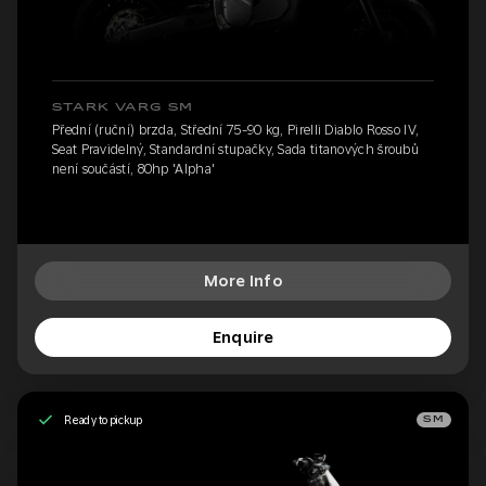
STARK VARG SM
Přední (ruční) brzda, Střední 75-90 kg, Pirelli Diablo Rosso IV,
Seat Pravidelný, Standardní stupačky, Sada titanových šroubů
není součástí, 80hp 'Alpha'
More Info
Enquire
Ready to pickup
SM