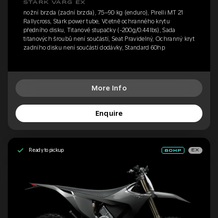
STARK VARG EX
nožní brzda (zadní brzda), 75–90 kg (enduro), Pirelli MT 21
Rallycross, Stark power tube, Včetně ochranného krytu
předního disku, Titanové stupačky (-200g/0.44lbs), Sada
titanových šroubů není součástí, Seat Pravidelný, Ochranný kryt
zadního disku není součástí dodávky, Standard 60hp
More Info
Enquire
Ready to pickup
EX