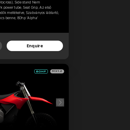
otocross), Side stand Nem
k power tube, Seat Grip, Az első
dők mellékelve, Szabványos lábtartó,
incs benne, 80hp 'Alpha'
Enquire
MX1.2