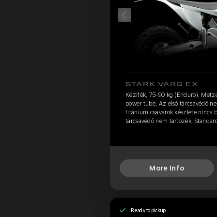
STARK VARG EX
Kézifék, 75-90 kg (Enduro), Metz
power tube, Az első tárcsavédő ne
titánium csavarok készlete nincs 
tárcsavédő nem tartozék, Standar
More Info
Ready to pickup