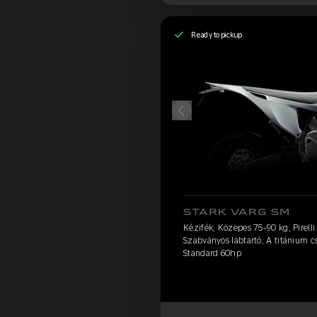
Ready to pickup
STARK VARG SM
Kézifék, Közepes 75-90 kg, Pirelli
Szabványos lábtartó, A titánium c
Standard 60hp