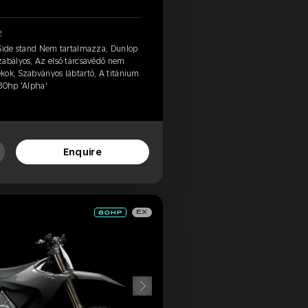
2
 Side stand Nem tartalmazza, Dunlop
zabályos, Az első tárcsavédő nem
kok, Szabványos lábtartó, A titánium
 80hp 'Alpha'
Enquire
EX