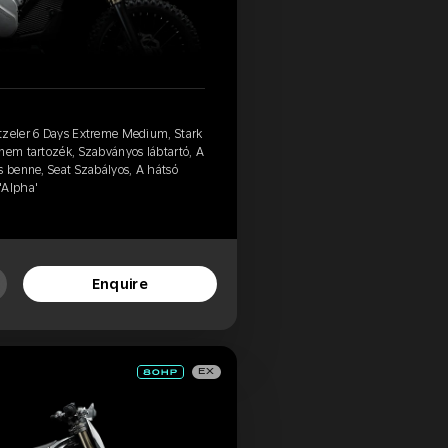
tzeler 6 Days Extreme Medium, Stark
nem tartozék, Szabványos lábtartó, A
s benne, Seat Szabályos, A hátsó
'Alpha'
Enquire
EX