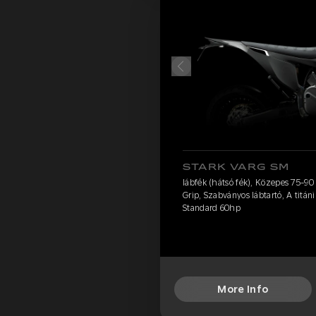
STARK VARG SM
lábfék (hátsó fék), Közepes 75-90 k
Grip, Szabványos lábtartó, A titá
Standard 60hp
More Info