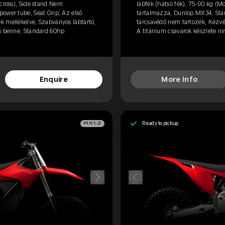
ocross), Side stand Nem
lábfék (hátsó fék), 75-90 kg (M
ower tube, Seat Grip, Az első
tartalmazza, Dunlop MX34, Star
k mellékelve, Szabványos lábtartó,
tárcsavédő nem tartozék, Kézvé
cs benne, Standard 60hp
A titánium csavarok készlete n
Enquire
More Info
Ready to pickup
MX1.2