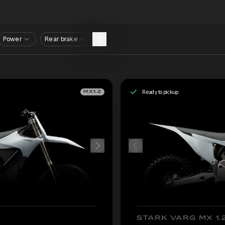
Power
Rear brake
Ready to pickup
MX1.2
STARK VARG MX 1.