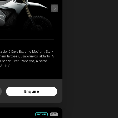
tzeler 6 Days Extreme Medium, Stark
nem tartozék, Szabványos lábtartó, A
s benne, Seat Szabályos, A hátsó
'Alpha'
Enquire
SM