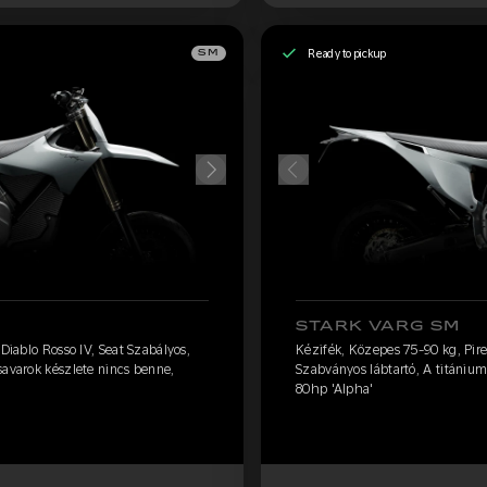
Ready to pickup
SM
STARK VARG SM
 Diablo Rosso IV, Seat Szabályos,
Kézifék, Közepes 75-90 kg, Pirel
savarok készlete nincs benne,
Szabványos lábtartó, A titánium
80hp 'Alpha'