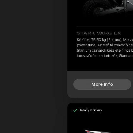
STARK VARG EX
Kézifék, 75-90 kg (Enduro), Metz
power tube, Az első tárcsavédő ne
titánium csavarok készlete nincs 
tárcsavédő nem tartozék, Standar
More Info
Ready to pickup