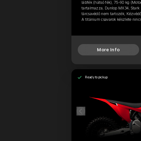
lábfék (hátsó fék), 75-90 kg (Mot
tartalmazza, Dunlop MX34, Stark p
tárcsavédő nem tartozék, Kézvédő
A titánium csavarok készlete nin
More Info
Ready to pickup