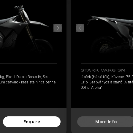
STARK VARG SM
g, Pirelli Diablo Rosso IV, Seat
lábfék (hátsó fék), Közepes 75-90
nium csavarok készlete nincs benne,
Grip, Szabványos lábtartó, A ti
80hp 'Alpha'
Enquire
More Info