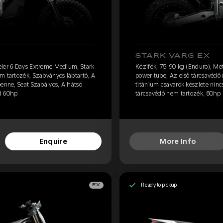
STARK VARG EX
eler 6 Days Extreme Medium, Stark
Kézifék, 75-90 kg (Enduro), Me
m tartozék, Szabványos lábtartó, A
power tube, Az első tárcsavédő 
benne, Seat Szabályos, A hátsó
titánium csavarok készlete ninc
d 60hp
tárcsavédő nem tartozék, 80hp 
Enquire
More Info
Ready to pickup
EX