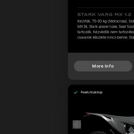
STARK VARG MX 1.2
Kézifék, 75-90 kg (Motocross), S
MX34, Stark power tube, Seat Sza
tartozék, Kézvédők nem tartozéko
csavarok készlete nincs benne, S
More Info
Ready to pickup