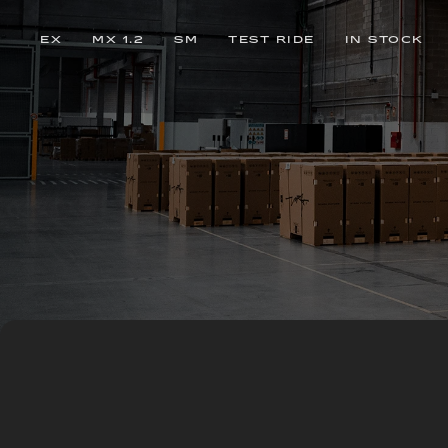
EX
MX 1.2
SM
TEST RIDE
IN STOCK