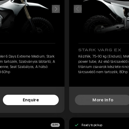
STARK VARG EX
eler 6 Days Extreme Medium, Stark
Kézifék, 75-90 kg (Enduro), Me
m tartozék, Szabványos lábtartó, A
power tube, Az első tárcsavédő 
benne, Seat Szabályos, A hátsó
titánium csavarok készlete ninc
d 60hp
tárcsavédő nem tartozék, 80hp 
Enquire
More Info
Ready to pickup
SM