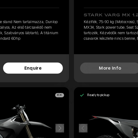
STARK VARG MX 1.
ide stand Nem tartalmazza, Dunlop
Kézifék, 75-90 kg (Motocross),
bályos, Az első tárcsavédő nem
MX34, Stark power tube, Seat S
k, Szabványos lábtartó, A titánium
tartozék, Kézvédők nem tartozé
tandard 60hp
csavarok készlete nincs benne,
Enquire
More Info
Ready to pickup
EX