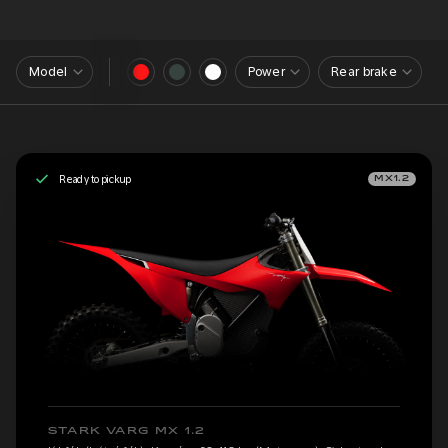
Model
Power
Rear brake
Ready to pickup
MX1.2
STARK VARG MX 1.2