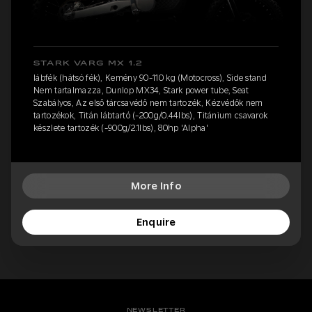
STARK VARG MX 1.2
lábfék (hátsó fék), Kemény 90-110 kg (Motocross), Side stand
Nem tartalmazza, Dunlop MX34, Stark power tube, Seat
Szabályos, Az első tárcsavédő nem tartozék, Kézvédők nem
tartozékok, Titán lábtartó (-200g/0.44lbs), Titánium csavarok
készlete tartozék (-900g/2.1lbs), 80hp 'Alpha'
More Info
Enquire
NEWSLETTER