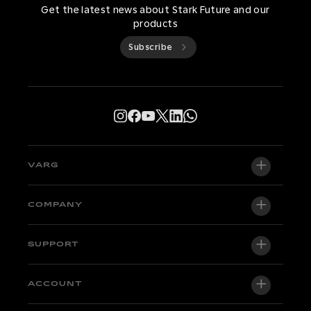
Get the latest news about Stark Future and our
products
Subscribe
VARG
VARG EX
COMPANY
VARG MX 1.2
About us
SUPPORT
VARG SM
Newsroom
Factory Edition
Support central
ACCOUNT
Become a dealer
Bikes in stock
Technical & Tutorials