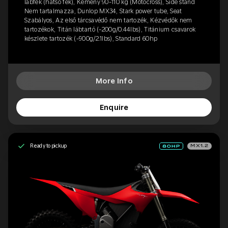
lábfék (hátsó fék), Kemény 90-110 kg (Motocross), Side stand
Nem tartalmazza, Dunlop MX34, Stark power tube, Seat
Szabályos, Az első tárcsavédő nem tartozék, Kézvédők nem
tartozékok, Titán lábtartó (-200g/0.44lbs), Titánium csavarok
készlete tartozék (-900g/2.1lbs), Standard 60hp
More Info
Enquire
Ready to pickup
MX1.2