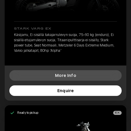
STARK VARG EX
Käsijarru, Ei sisällä takajarrulevyn suoja, 75–90 kg (enduro), Ei
sisällä etujarrulevyn suoja, Titaanipulttisarja ei sisälly, Stark
power tube, Seat Normaali, Metzeler 6 Days Extreme Medium,
Vakio jalkatapit, 80hp 'Alpha'
More Info
Enquire
Ready to pickup
EX