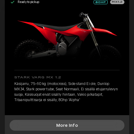
Ready to pickup
MX1.2
STARK VARG MX 1.2
Käsijarru, 75–90 kg (motocross), Side stand Ei ole, Dunlop
MX34, Stark power tube, Seat Normaali, Ei sisällä etujarrulevyn
suoja, Käsisuojat eivät sisälly hintaan, Vakio jalkatapit,
Titaanipulttisarja ei sisälly, 80hp 'Alpha'
More Info