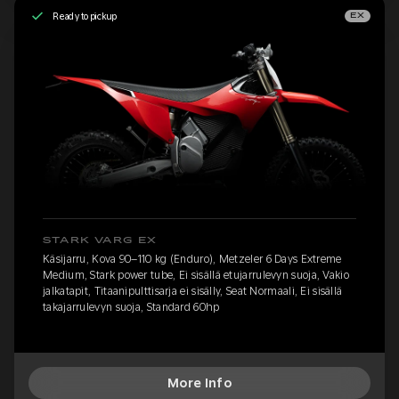
Ready to pickup
EX
STARK VARG EX
Käsijarru, Kova 90–110 kg (Enduro), Metzeler 6 Days Extreme
Medium, Stark power tube, Ei sisällä etujarrulevyn suoja, Vakio
jalkatapit, Titaanipulttisarja ei sisälly, Seat Normaali, Ei sisällä
takajarrulevyn suoja, Standard 60hp
More Info