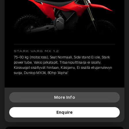
STARK VARG MX 1.2
75–90 kg (motocross), Seat Normaali, Side stand Ei ole, Stark
power tube, Vakio jalkatapit, Titaanipulttisarja ei sisälly,
Käsisuojat sisältyvät hintaan, Käsijarru, Ei sisällä etujarrulevyn
suoja, Dunlop MX34, 80hp 'Alpha'
More Info
Enquire