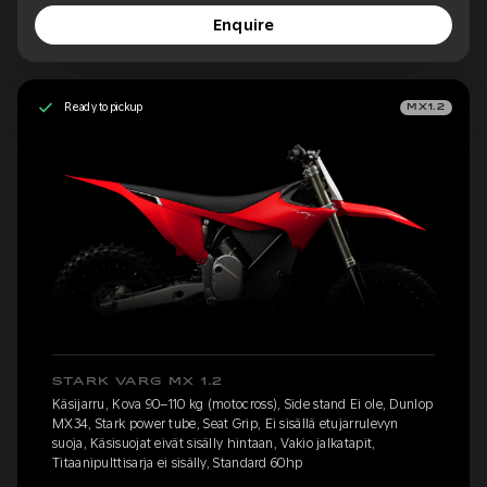
Enquire
Ready to pickup
MX1.2
STARK VARG MX 1.2
Käsijarru, Kova 90–110 kg (motocross), Side stand Ei ole, Dunlop
MX34, Stark power tube, Seat Grip, Ei sisällä etujarrulevyn
suoja, Käsisuojat eivät sisälly hintaan, Vakio jalkatapit,
Titaanipulttisarja ei sisälly, Standard 60hp