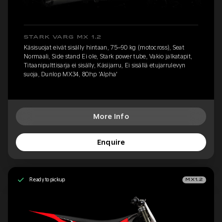
STARK VARG MX 1.2
Käsisuojat eivät sisälly hintaan, 75–90 kg (motocross), Seat
Normaali, Side stand Ei ole, Stark power tube, Vakio jalkatapit,
Titaanipulttisarja ei sisälly, Käsijarru, Ei sisällä etujarrulevyn
suoja, Dunlop MX34, 80hp 'Alpha'
More Info
Enquire
Ready to pickup
MX1.2