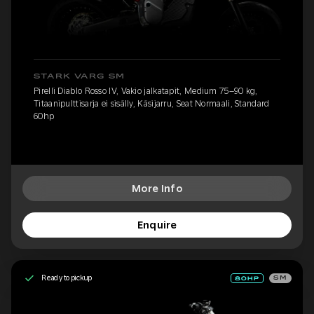
STARK VARG SM
Pirelli Diablo Rosso IV, Vakio jalkatapit, Medium 75–90 kg,
Titaanipulttisarja ei sisälly, Käsijarru, Seat Normaali, Standard
60hp
More Info
Enquire
Ready to pickup
SM