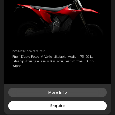
STARK VARG SM
Pirelli Diablo Rosso IV, Vakio jalkatapit, Medium 75–90 kg,
Titaanipulttisarja ei sisälly, Käsijarru, Seat Normaali, 80hp
'Alpha'
More Info
Enquire