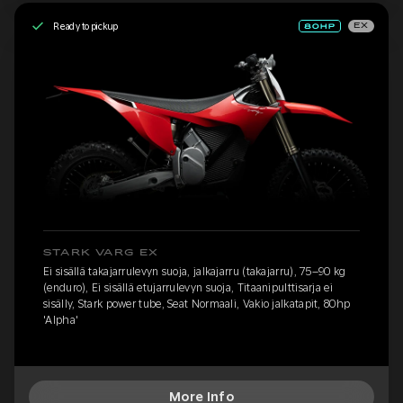
Ready to pickup
EX
STARK VARG EX
Ei sisällä takajarrulevyn suoja, jalkajarru (takajarru), 75–90 kg
(enduro), Ei sisällä etujarrulevyn suoja, Titaanipulttisarja ei
sisälly, Stark power tube, Seat Normaali, Vakio jalkatapit, 80hp
'Alpha'
More Info