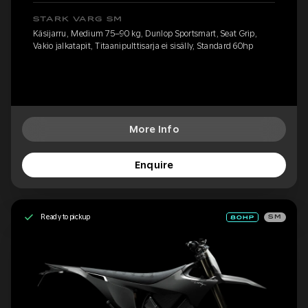
STARK VARG SM
Käsijarru, Medium 75–90 kg, Dunlop Sportsmart, Seat Grip,
Vakio jalkatapit, Titaanipulttisarja ei sisälly, Standard 60hp
More Info
Enquire
Ready to pickup
SM