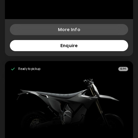
More Info
Enquire
Ready to pickup
SM