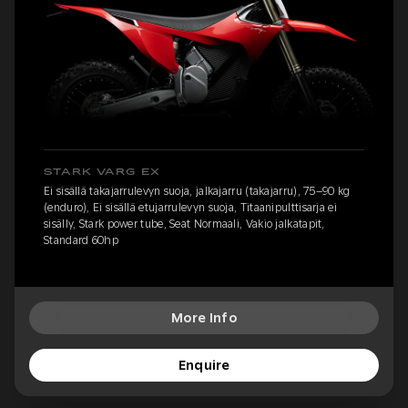
STARK VARG EX
Ei sisällä takajarrulevyn suoja, jalkajarru (takajarru), 75–90 kg
(enduro), Ei sisällä etujarrulevyn suoja, Titaanipulttisarja ei
sisälly, Stark power tube, Seat Normaali, Vakio jalkatapit,
Standard 60hp
More Info
Enquire