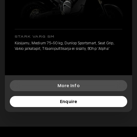
STARK VARG SM
Käsijarru, Medium 75–90 kg, Dunlop Sportsmart, Seat Grip,
Vakio jalkatapit, Titaanipulttisarja ei sisälly, 80hp 'Alpha'
More Info
Enquire