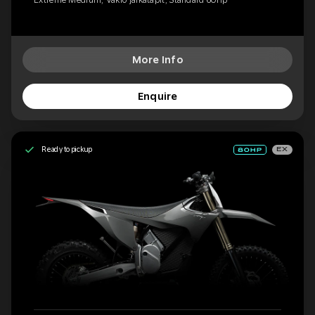
More Info
Enquire
Ready to pickup
EX