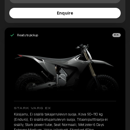
Enquire
Ready to pickup
EX
STARK VARG EX
Käsijarru, Ei sisällä takajarrulevyn suoja, Kova 90–110 kg
(Enduro), Ei sisällä etujarrulevyn suoja, Titaanipulttisarja ei
sisälly, Stark power tube, Seat Normaali, Metzeler 6 Days
Extreme Medium, Vakio jalkatapit, Standard 60hp