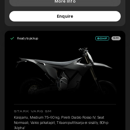
More Info
Enquire
Ready to pickup
SM
STARK VARG SM
Käsijarru, Medium 75–90 kg, Pirelli Diablo Rosso IV, Seat
Normaali, Vakio jalkatapit, Titaanipulttisarja ei sisälly, 80hp
'Alpha'