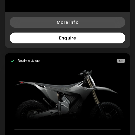
More Info
Enquire
Ready to pickup
EX