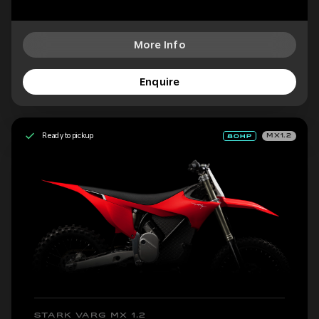
More Info
Enquire
Ready to pickup
MX1.2
STARK VARG MX 1.2