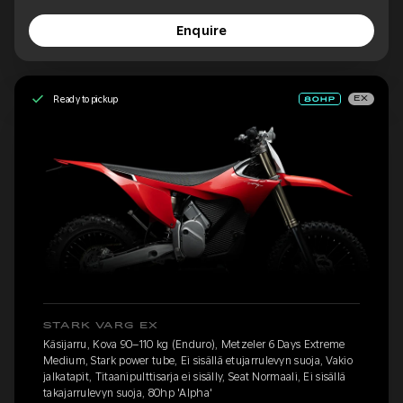
Enquire
Ready to pickup
EX
STARK VARG EX
Käsijarru, Kova 90–110 kg (Enduro), Metzeler 6 Days Extreme
Medium, Stark power tube, Ei sisällä etujarrulevyn suoja, Vakio
jalkatapit, Titaanipulttisarja ei sisälly, Seat Normaali, Ei sisällä
takajarrulevyn suoja, 80hp 'Alpha'