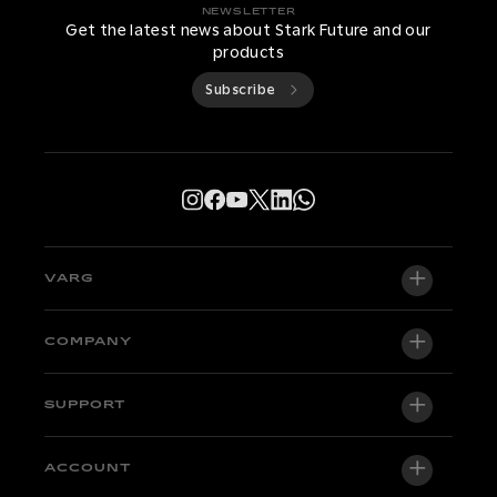
NEWSLETTER
Get the latest news about Stark Future and our
products
Subscribe
VARG
VARG EX
COMPANY
VARG MX 1.2
About us
SUPPORT
VARG SM
Newsroom
Factory Edition
Support central
ACCOUNT
Become a dealer