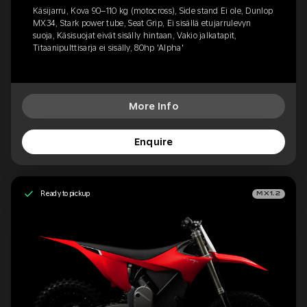
Käsijarru, Kova 90–110 kg (motocross), Side stand Ei ole, Dunlop
MX34, Stark power tube, Seat Grip, Ei sisällä etujarrulevyn
suoja, Käsisuojat eivät sisälly hintaan, Vakio jalkatapit,
Titaanipulttisarja ei sisälly, 80hp 'Alpha'
More Info
Enquire
Ready to pickup
MX1.2