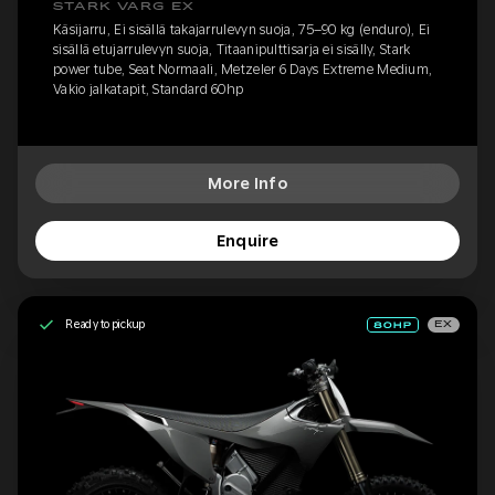
STARK VARG EX
Käsijarru, Ei sisällä takajarrulevyn suoja, 75–90 kg (enduro), Ei
sisällä etujarrulevyn suoja, Titaanipulttisarja ei sisälly, Stark
power tube, Seat Normaali, Metzeler 6 Days Extreme Medium,
Vakio jalkatapit, Standard 60hp
More Info
Enquire
Ready to pickup
EX