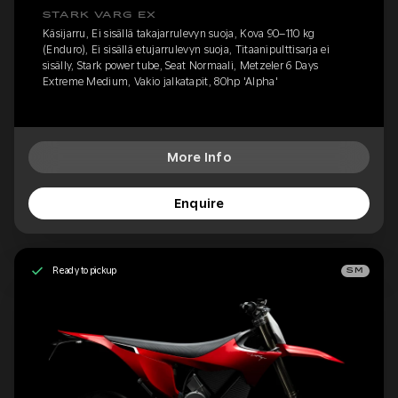
STARK VARG EX
Käsijarru, Ei sisällä takajarrulevyn suoja, Kova 90–110 kg
(Enduro), Ei sisällä etujarrulevyn suoja, Titaanipulttisarja ei
sisälly, Stark power tube, Seat Normaali, Metzeler 6 Days
Extreme Medium, Vakio jalkatapit, 80hp 'Alpha'
More Info
Enquire
Ready to pickup
SM