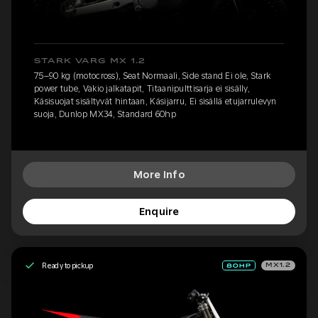
STARK VARG MX 1.2
75–90 kg (motocross), Seat Normaali, Side stand Ei ole, Stark
power tube, Vakio jalkatapit, Titaanipulttisarja ei sisälly,
Käsisuojat sisältyvät hintaan, Käsijarru, Ei sisällä etujarrulevyn
suoja, Dunlop MX34, Standard 60hp
More Info
Enquire
Ready to pickup
MX1.2