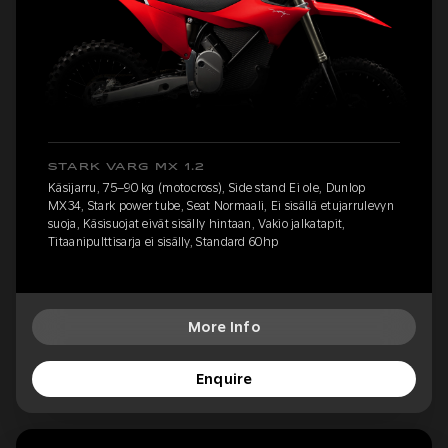
STARK VARG MX 1.2
Käsijarru, 75–90 kg (motocross), Side stand Ei ole, Dunlop
MX34, Stark power tube, Seat Normaali, Ei sisällä etujarrulevyn
suoja, Käsisuojat eivät sisälly hintaan, Vakio jalkatapit,
Titaanipulttisarja ei sisälly, Standard 60hp
More Info
Enquire