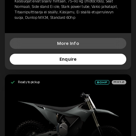
Käsisuojat eivät sisälly hintaan, 75–90 kg (motocross), Seat
Normaali, Side stand Ei ole, Stark power tube, Vakio jalkatapit,
Titaanipulttisarja ei sisälly, Käsijarru, Ei sisällä etujarrulevyn
suoja, Dunlop MX34, Standard 60hp
More Info
Enquire
Ready to pickup
MX1.2