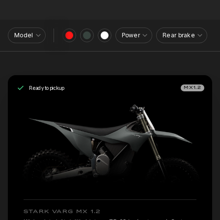
Model
Power
Rear brake
Ready to pickup
MX1.2
STARK VARG MX 1.2