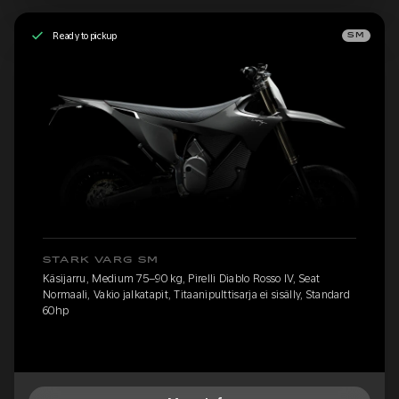
Ready to pickup
SM
STARK VARG SM
Käsijarru, Medium 75–90 kg, Pirelli Diablo Rosso IV, Seat
Normaali, Vakio jalkatapit, Titaanipulttisarja ei sisälly, Standard
60hp