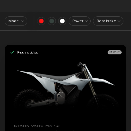
Model
Power
Rear brake
Ready to pickup
MX1.2
STARK VARG MX 1.2