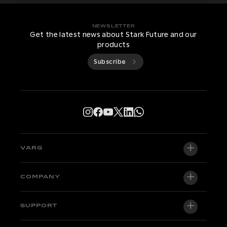
NEWSLETTER
Get the latest news about Stark Future and our
products
Subscribe
VARG
VARG EX
COMPANY
VARG MX 1.2
About us
SUPPORT
VARG SM
Newsroom