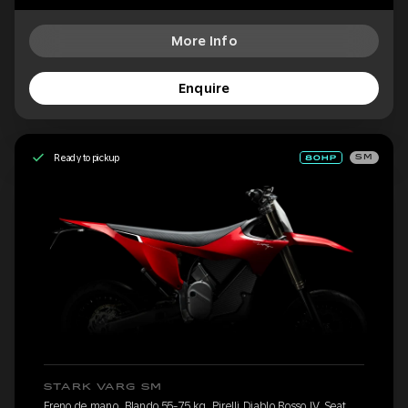
More Info
Enquire
Ready to pickup
SM
STARK VARG SM
Freno de mano, Blando 55-75 kg, Pirelli Diablo Rosso IV, Seat