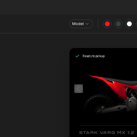
Model
Ready to pickup
STARK VARG MX 1.2