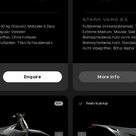
STARK VARG EX
90 kg (Enduro), Metzeler 6 Days
Fußbremse (Hinterradbremse), 7
gulär, Vorderer
Extreme Medium, Mousse, Seat 
riffen, Ohne hinteren
Bremsscheibenschutz nicht inb
ußrasten, Titan-Schraubensatz
Bremsscheibenschutz, Standard
nicht inbegriffen, 80hp 'Alpha'
Enquire
More Info
Ready to pickup
EX