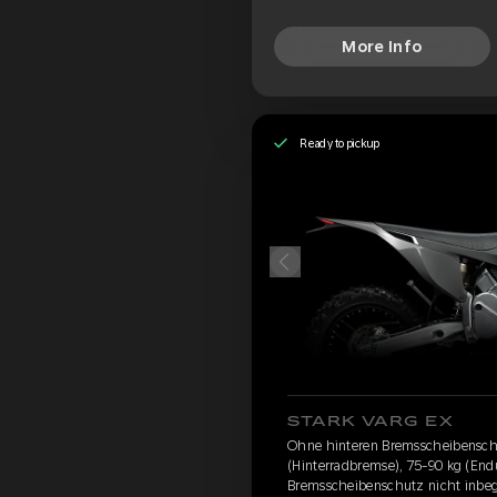
More Info
Ready to pickup
STARK VARG EX
Ohne hinteren Bremsscheibensc
(Hinterradbremse), 75-90 kg (Endu
Bremsscheibenschutz nicht inbegr