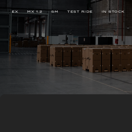
EX
MX 1.2
SM
TEST RIDE
IN STOCK