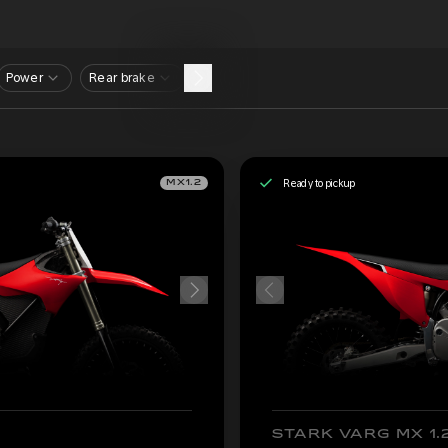
Power
Rear brake
Ready to pickup
MX1.2
STARK VARG MX 1.