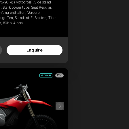
5-90 kg (Motocross), Side stand
 Stark power tube, Seat Regulär,
mfang enthalten, Vorderer
griffen, Standard-Fußrasten, Titan-
n, 80hp 'Alpha'
Enquire
EX