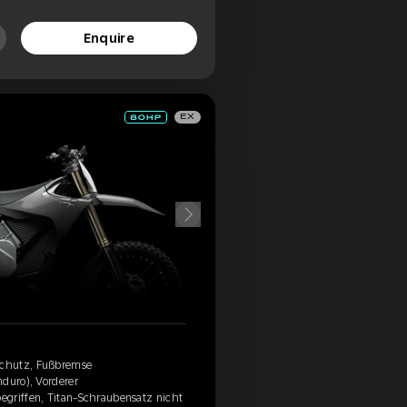
Enquire
EX
schutz, Fußbremse
nduro), Vorderer
egriffen, Titan-Schraubensatz nicht