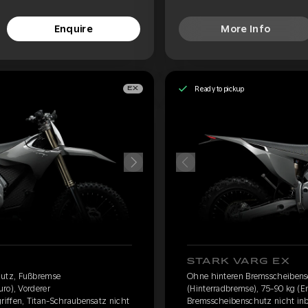
Enquire
More Info
Ready to pickup
EX
STARK VARG EX
hutz, Fußbremse
Ohne hinteren Bremsscheiben
ro), Vorderer
(Hinterradbremse), 75-90 kg (E
iffen, Titan-Schraubensatz nicht
Bremsscheibenschutz nicht inb