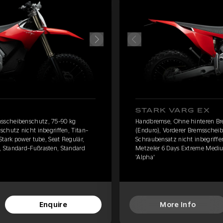
STARK VARG EX
sscheibenschutz, 75-90 kg
Handbremse, Ohne hinteren Br
chutz nicht inbegriffen, Titan-
(Enduro), Vorderer Bremsscheib
Stark power tube, Seat Regulär,
Schraubensatz nicht inbegriffen
 Standard-Fußrasten, Standard
Metzeler 6 Days Extreme Mediu
'Alpha'
Enquire
More Info