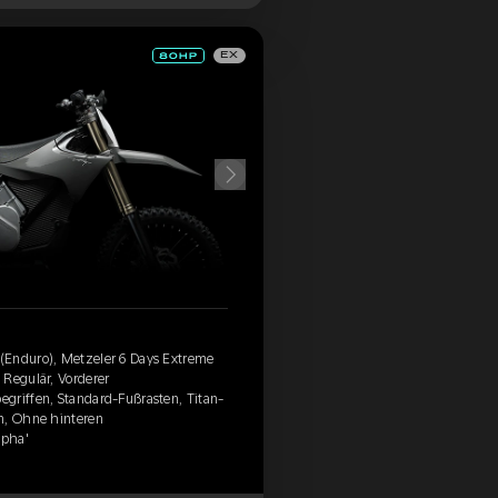
EX
(Enduro), Metzeler 6 Days Extreme
 Regulär, Vorderer
griffen, Standard-Fußrasten, Titan-
n, Ohne hinteren
lpha'