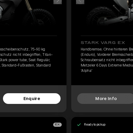
STARK VARG EX
sscheibenschutz, 75-90 kg
Handbremse, Ohne hinteren Br
chutz nicht inbegriffen, Titan-
(Enduro), Vorderer Bremsscheib
Stark power tube, Seat Regulär,
Schraubensatz nicht inbegriffen
 Standard-Fußrasten, Standard
Metzeler 6 Days Extreme Mediu
'Alpha'
Enquire
More Info
Ready to pickup
EX