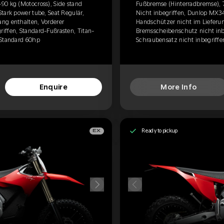
90 kg (Motocross), Side stand
Fußbremse (Hinterradbremse), 7
tark power tube, Seat Regulär,
Nicht inbegriffen, Dunlop MX34,
ng enthalten, Vorderer
Handschützer nicht im Lieferu
iffen, Standard-Fußrasten, Titan-
Bremsscheibenschutz nicht inbe
 Standard 60hp
Schraubensatz nicht inbegriffe
Enquire
More Info
Ready to pickup
EX