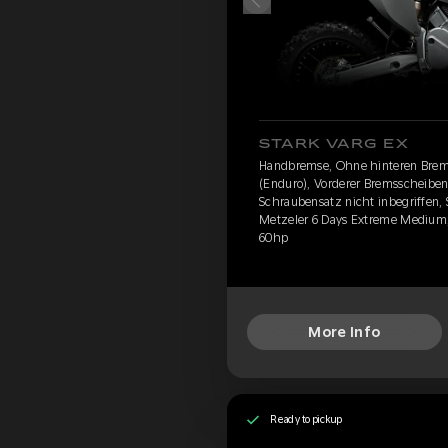
STARK VARG EX
Handbremse, Ohne hinteren Brem
(Enduro), Vorderer Bremsscheibens
Schraubensatz nicht inbegriffen, 
Metzeler 6 Days Extreme Medium,
60hp
More Info
Ready to pickup