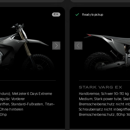
Ready to pickup
EX
STARK VARG EX
nduro), Metzeler 6 Days Extreme
Handbremse, Schwer 90-110 kg 
gulär, Vorderer
Medium, Stark power tube, Seat
iffen, Standard-Fußrasten, Titan-
Bremsscheibenschutz nicht inbe
 Ohne hinteren
Schraubensatz nicht inbegriffe
60hp
Bremsscheibenschutz, 80hp 'A