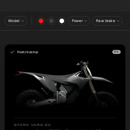
Model
Power
Rear brake
Ready to pickup
EX
STARK VARG EX