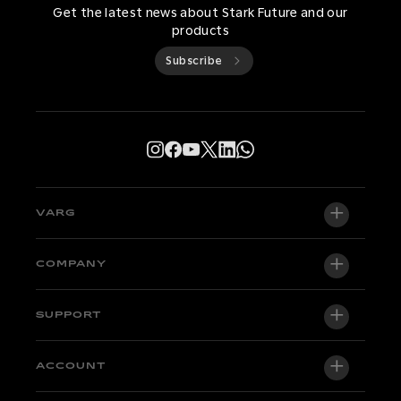
Get the latest news about Stark Future and our
products
Subscribe
VARG
VARG EX
COMPANY
VARG MX 1.2
About us
SUPPORT
VARG SM
Newsroom
Factory Edition
Support central
ACCOUNT
Become a dealer
Bikes in stock
Technical & Tutorials