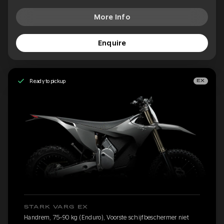
More Info
Enquire
Ready to pickup
EX
STARK VARG EX
Handrem, 75-90 kg (Enduro), Voorste schijfbeschermer niet