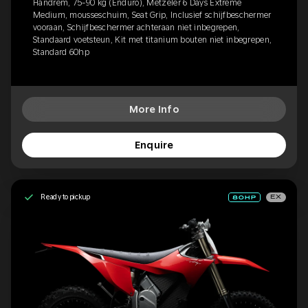
Handrem, 75-90 kg (Enduro), Metzeler 6 Days Extreme
Medium, mousseschuim, Seat Grip, Inclusief schijfbeschermer
vooraan, Schijfbeschermer achteraan niet inbegrepen,
Standaard voetsteun, Kit met titanium bouten niet inbegrepen,
Standard 60hp
More Info
Enquire
Ready to pickup
EX