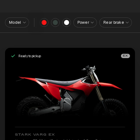
Model
Power
Rear brake
Ready to pickup
EX
STARK VARG EX