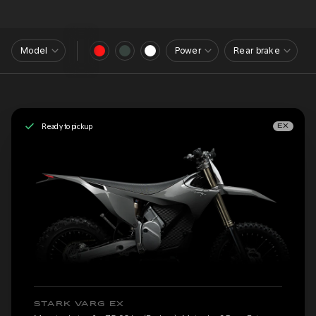
Model
Power
Rear brake
Ready to pickup
EX
STARK VARG EX