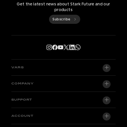
Get the latest news about Stark Future and our
products
Subscribe
VARG
VARG EX
COMPANY
VARG MX 1.2
About us
SUPPORT
VARG SM
Newsroom
Factory Edition
Support central
ACCOUNT
Become a dealer
Bikes in stock
Technical & Tutorials