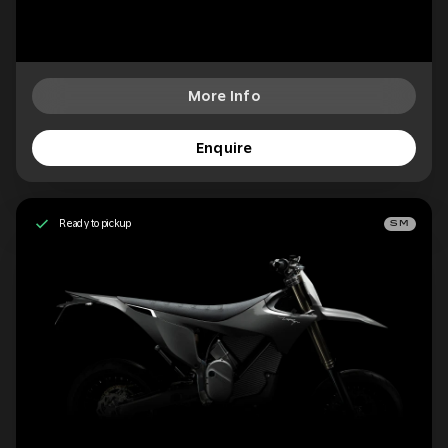
More Info
Enquire
Ready to pickup
SM