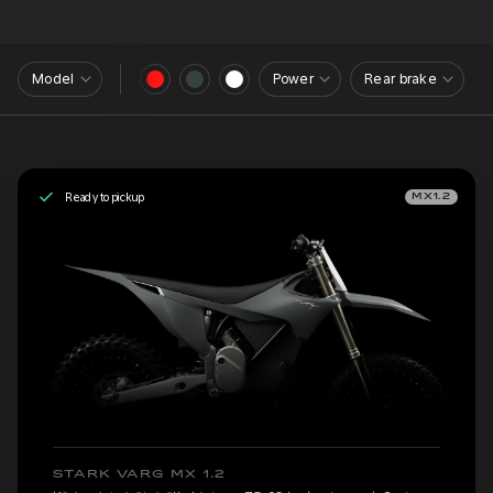
Model
Power
Rear brake
Ready to pickup
MX1.2
STARK VARG MX 1.2