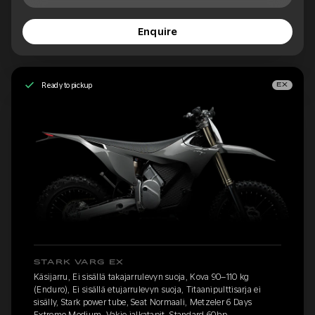
Enquire
Ready to pickup
EX
STARK VARG EX
Käsijarru, Ei sisällä takajarrulevyn suoja, Kova 90–110 kg
(Enduro), Ei sisällä etujarrulevyn suoja, Titaanipulttisarja ei
sisälly, Stark power tube, Seat Normaali, Metzeler 6 Days
Extreme Medium, Vakio jalkatapit, Standard 60hp