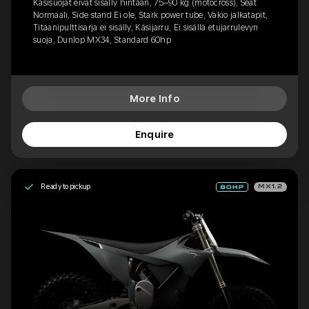
Käsisuojat eivät sisälly hintaan, 75–90 kg (motocross), Seat
Normaali, Side stand Ei ole, Stark power tube, Vakio jalkatapit,
Titaanipulttisarja ei sisälly, Käsijarru, Ei sisällä etujarrulevyn
suoja, Dunlop MX34, Standard 60hp
More Info
Enquire
Ready to pickup
MX1.2