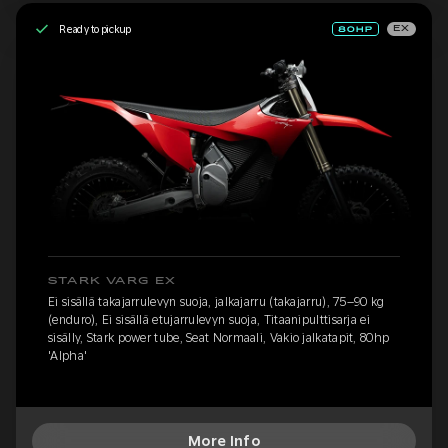
Ready to pickup
EX
STARK VARG EX
Ei sisällä takajarrulevyn suoja, jalkajarru (takajarru), 75–90 kg
(enduro), Ei sisällä etujarrulevyn suoja, Titaanipulttisarja ei
sisälly, Stark power tube, Seat Normaali, Vakio jalkatapit, 80hp
'Alpha'
More Info