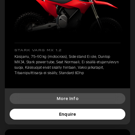
STARK VARG MX 1.2
Käsijarru, 75–90 kg (motocross), Side stand Ei ole, Dunlop
MX34, Stark power tube, Seat Normaali, Ei sisällä etujarrulevyn
suoja, Käsisuojat eivät sisälly hintaan, Vakio jalkatapit,
Titaanipulttisarja ei sisälly, Standard 60hp
More Info
Enquire