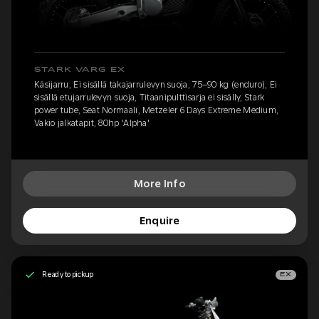
STARK VARG EX
Käsijarru, Ei sisällä takajarrulevyn suoja, 75–90 kg (enduro), Ei
sisällä etujarrulevyn suoja, Titaanipulttisarja ei sisälly, Stark
power tube, Seat Normaali, Metzeler 6 Days Extreme Medium,
Vakio jalkatapit, 80hp 'Alpha'
More Info
Enquire
Ready to pickup
EX