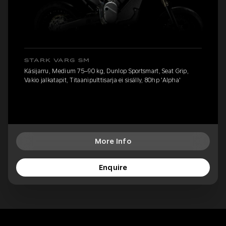
STARK VARG SM
Käsijarru, Medium 75–90 kg, Dunlop Sportsmart, Seat Grip,
Vakio jalkatapit, Titaanipulttisarja ei sisälly, 80hp 'Alpha'
More Info
Enquire