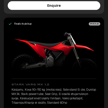
Enquire
Ready to pickup
MX1.2
STARK VARG MX 1.2
Käsijarru, Kova 90–110 kg (motocross), Side stand Ei ole, Dunlop
MX34, Stark power tube, Seat Grip, Ei sisällä etujarrulevyn
suoja, Käsisuojat eivät sisälly hintaan, Vakio jalkatapit,
Titaanipulttisarja ei sisälly, Standard 60hp