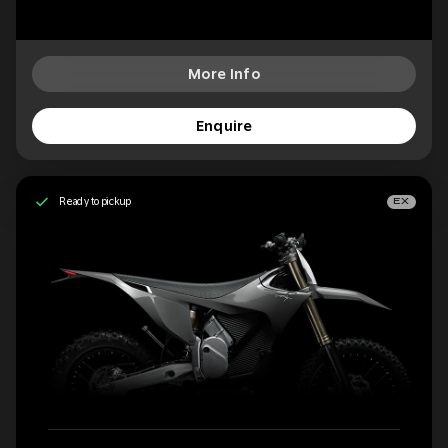
More Info
Enquire
Ready to pickup
EX