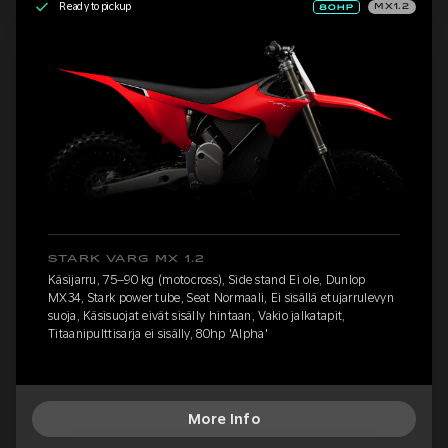
Ready to pickup
MX1.2
STARK VARG MX 1.2
Käsijarru, 75–90 kg (motocross), Side stand Ei ole, Dunlop
MX34, Stark power tube, Seat Normaali, Ei sisällä etujarrulevyn
suoja, Käsisuojat eivät sisälly hintaan, Vakio jalkatapit,
Titaanipulttisarja ei sisälly, 80hp 'Alpha'
More Info