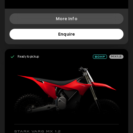
More Info
Enquire
Ready to pickup
MX1.2
STARK VARG MX 1.2