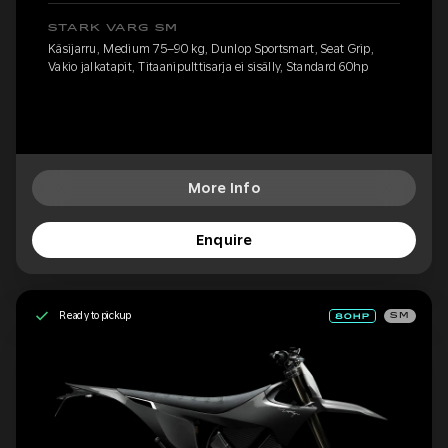
STARK VARG SM
Käsijarru, Medium 75–90 kg, Dunlop Sportsmart, Seat Grip,
Vakio jalkatapit, Titaanipulttisarja ei sisälly, Standard 60hp
More Info
Enquire
Ready to pickup
SM