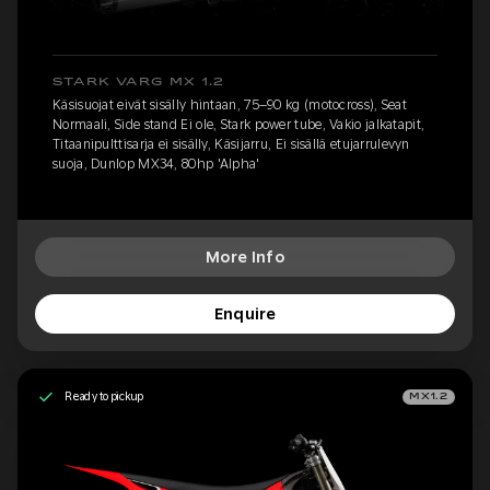
STARK VARG MX 1.2
Käsisuojat eivät sisälly hintaan, 75–90 kg (motocross), Seat
Normaali, Side stand Ei ole, Stark power tube, Vakio jalkatapit,
Titaanipulttisarja ei sisälly, Käsijarru, Ei sisällä etujarrulevyn
suoja, Dunlop MX34, 80hp 'Alpha'
More Info
Enquire
Ready to pickup
MX1.2