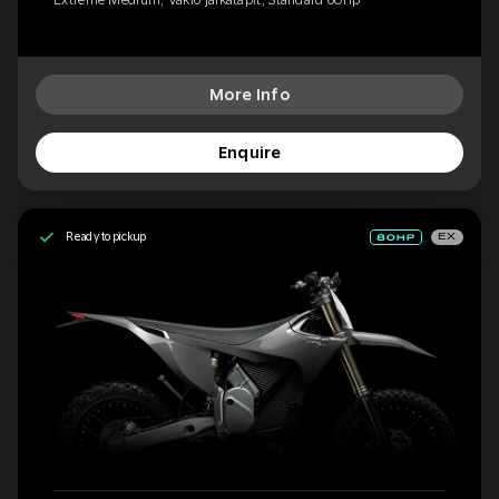
More Info
Enquire
Ready to pickup
EX