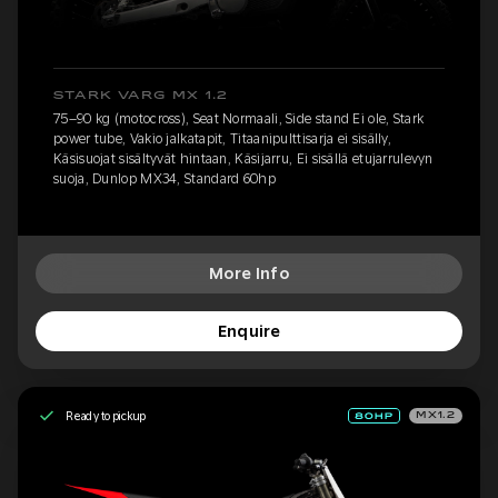
STARK VARG MX 1.2
75–90 kg (motocross), Seat Normaali, Side stand Ei ole, Stark
power tube, Vakio jalkatapit, Titaanipulttisarja ei sisälly,
Käsisuojat sisältyvät hintaan, Käsijarru, Ei sisällä etujarrulevyn
suoja, Dunlop MX34, Standard 60hp
More Info
Enquire
Ready to pickup
MX1.2