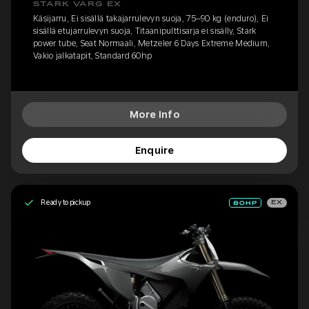
STARK VARG EX
Käsijarru, Ei sisällä takajarrulevyn suoja, 75–90 kg (enduro), Ei
sisällä etujarrulevyn suoja, Titaanipulttisarja ei sisälly, Stark
power tube, Seat Normaali, Metzeler 6 Days Extreme Medium,
Vakio jalkatapit, Standard 60hp
More Info
Enquire
Ready to pickup
EX