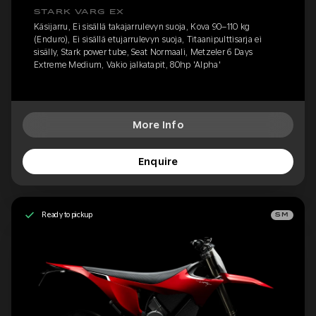
STARK VARG EX
Käsijarru, Ei sisällä takajarrulevyn suoja, Kova 90–110 kg
(Enduro), Ei sisällä etujarrulevyn suoja, Titaanipulttisarja ei
sisälly, Stark power tube, Seat Normaali, Metzeler 6 Days
Extreme Medium, Vakio jalkatapit, 80hp 'Alpha'
More Info
Enquire
Ready to pickup
SM