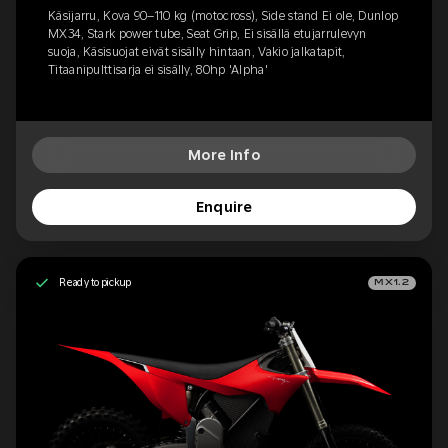
Käsijarru, Kova 90–110 kg (motocross), Side stand Ei ole, Dunlop
MX34, Stark power tube, Seat Grip, Ei sisällä etujarrulevyn
suoja, Käsisuojat eivät sisälly hintaan, Vakio jalkatapit,
Titaanipulttisarja ei sisälly, 80hp 'Alpha'
More Info
Enquire
Ready to pickup
MX1.2