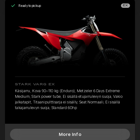
Ready to pickup
EX
STARK VARG EX
Käsijarru, Kova 90–110 kg (Enduro), Metzeler 6 Days Extreme
Medium, Stark power tube, Ei sisällä etujarrulevyn suoja, Vakio
jalkatapit, Titaanipulttisarja ei sisälly, Seat Normaali, Ei sisällä
takajarrulevyn suoja, Standard 60hp
More Info