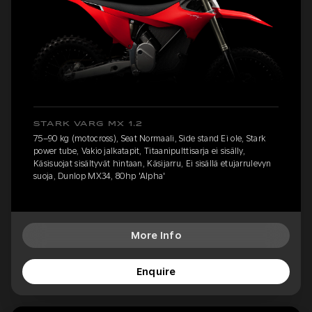
STARK VARG MX 1.2
75–90 kg (motocross), Seat Normaali, Side stand Ei ole, Stark
power tube, Vakio jalkatapit, Titaanipulttisarja ei sisälly,
Käsisuojat sisältyvät hintaan, Käsijarru, Ei sisällä etujarrulevyn
suoja, Dunlop MX34, 80hp 'Alpha'
More Info
Enquire