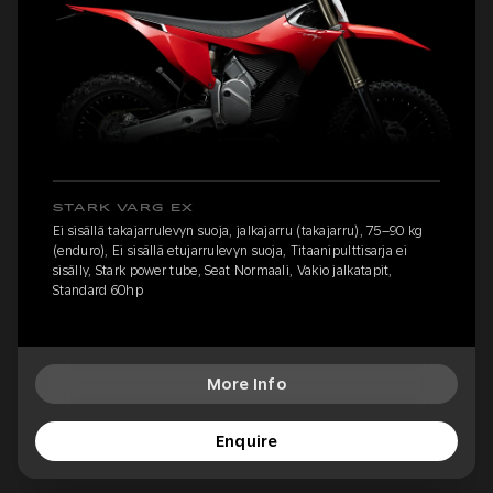
STARK VARG EX
Ei sisällä takajarrulevyn suoja, jalkajarru (takajarru), 75–90 kg
(enduro), Ei sisällä etujarrulevyn suoja, Titaanipulttisarja ei
sisälly, Stark power tube, Seat Normaali, Vakio jalkatapit,
Standard 60hp
More Info
Enquire