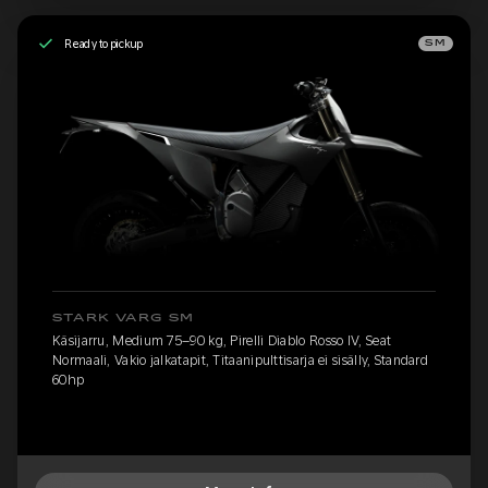
Ready to pickup
SM
STARK VARG SM
Käsijarru, Medium 75–90 kg, Pirelli Diablo Rosso IV, Seat
Normaali, Vakio jalkatapit, Titaanipulttisarja ei sisälly, Standard
60hp