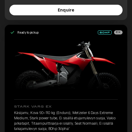
Enquire
Ready to pickup
EX
STARK VARG EX
Käsijarru, Kova 90–110 kg (Enduro), Metzeler 6 Days Extreme
Medium, Stark power tube, Ei sisällä etujarrulevyn suoja, Vakio
jalkatapit, Titaanipulttisarja ei sisälly, Seat Normaali, Ei sisällä
takajarrulevyn suoja, 80hp 'Alpha'