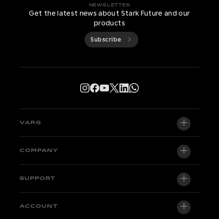
NEWSLETTER
Get the latest news about Stark Future and our
products
Subscribe
VARG
VARG EX
COMPANY
VARG MX 1.2
About us
SUPPORT
VARG SM
Newsroom
Factory Edition
Support central
ACCOUNT
Become a dealer