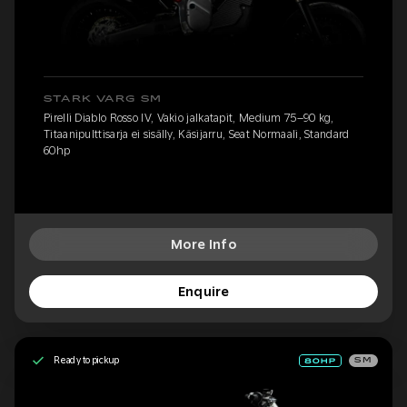
STARK VARG SM
Pirelli Diablo Rosso IV, Vakio jalkatapit, Medium 75–90 kg,
Titaanipulttisarja ei sisälly, Käsijarru, Seat Normaali, Standard
60hp
More Info
Enquire
Ready to pickup
SM