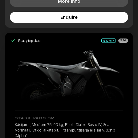
More Info
Enquire
Ready to pickup
SM
STARK VARG SM
Käsijarru, Medium 75–90 kg, Pirelli Diablo Rosso IV, Seat
Normaali, Vakio jalkatapit, Titaanipulttisarja ei sisälly, 80hp
'Alpha'