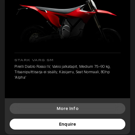
STARK VARG SM
Pirelli Diablo Rosso IV, Vakio jalkatapit, Medium 75–90 kg,
Titaanipulttisarja ei sisälly, Käsijarru, Seat Normaali, 80hp
'Alpha'
More Info
Enquire