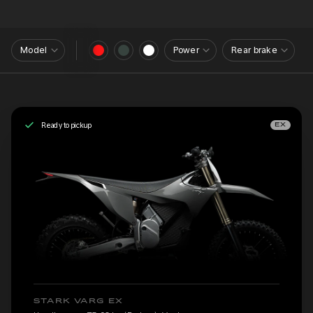
Model
Power
Rear brake
Ready to pickup
EX
STARK VARG EX