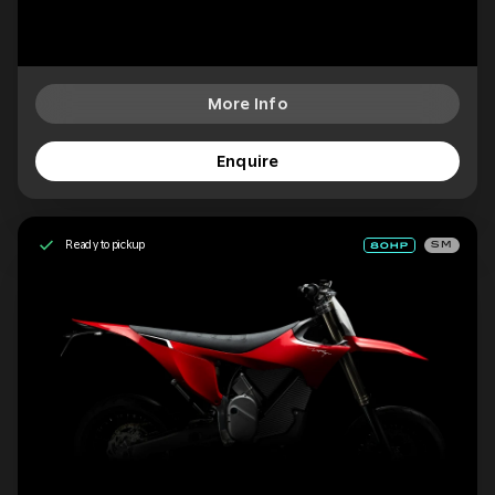
More Info
Enquire
Ready to pickup
SM