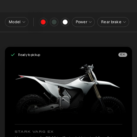
Model
Power
Rear brake
Ready to pickup
EX
STARK VARG EX