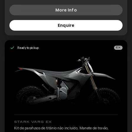
More Info
Enquire
Ready to pickup
EX
STARK VARG EX
Kit de parafusos de titânio não incluído, Manete de travão,