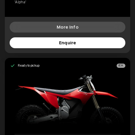
'Alpha'
More Info
Enquire
Ready to pickup
EX