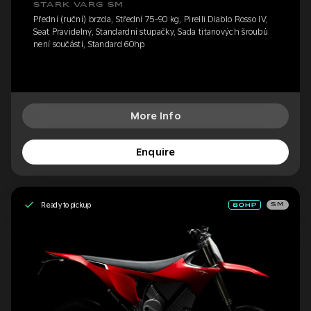
STARK VARG SM
Přední (ruční) brzda, Střední 75-90 kg, Pirelli Diablo Rosso IV,
Seat Pravidelný, Standardní stupačky, Sada titanových šroubů
není součástí, Standard 60hp
More Info
Enquire
Ready to pickup
SM