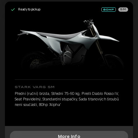
Ready to pickup
SM
STARK VARG SM
Přední (ruční) brzda, Střední 75-90 kg, Pirelli Diablo Rosso IV,
Seat Pravidelný, Standardní stupačky, Sada titanových šroubů
není součástí, 80hp 'Alpha'
More Info