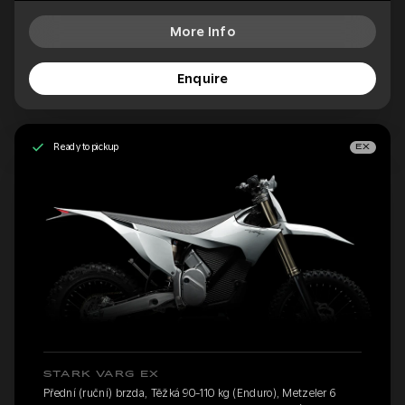
More Info
Enquire
Ready to pickup
EX
STARK VARG EX
Přední (ruční) brzda, Těžká 90-110 kg (Enduro), Metzeler 6