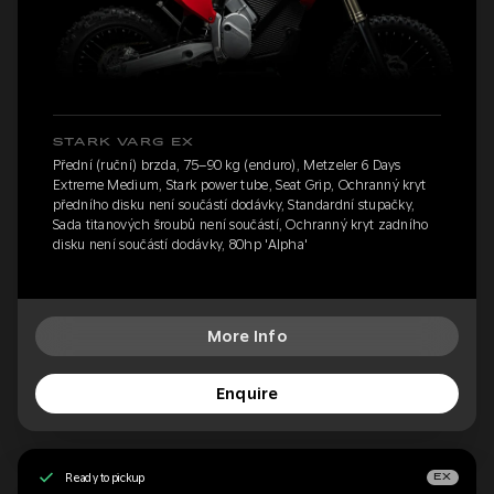
STARK VARG EX
Přední (ruční) brzda, 75–90 kg (enduro), Metzeler 6 Days
Extreme Medium, Stark power tube, Seat Grip, Ochranný kryt
předního disku není součástí dodávky, Standardní stupačky,
Sada titanových šroubů není součástí, Ochranný kryt zadního
disku není součástí dodávky, 80hp 'Alpha'
More Info
Enquire
Ready to pickup
EX