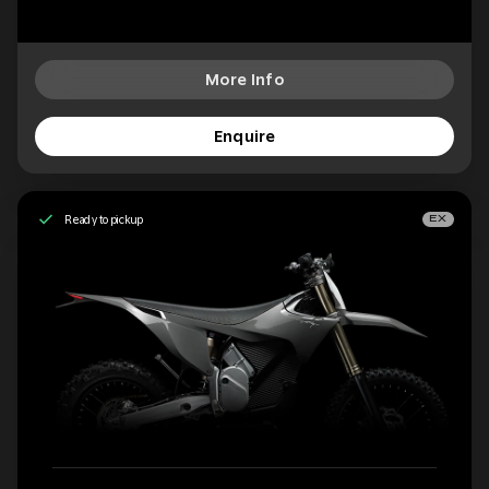
More Info
Enquire
Ready to pickup
EX