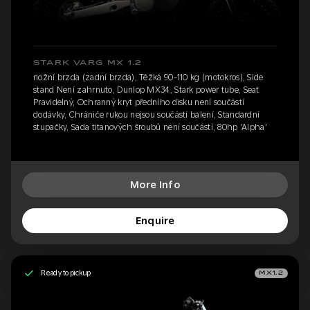
STARK VARG MX 1.2
nožní brzda (zadní brzda), Těžká 90-110 kg (motokros), Side
stand Není zahrnuto, Dunlop MX34, Stark power tube, Seat
Pravidelný, Ochranný kryt předního disku není součástí
dodávky, Chrániče rukou nejsou součástí balení, Standardní
stupačky, Sada titanových šroubů není součástí, 80hp 'Alpha'
More Info
Enquire
Ready to pickup
MX1.2