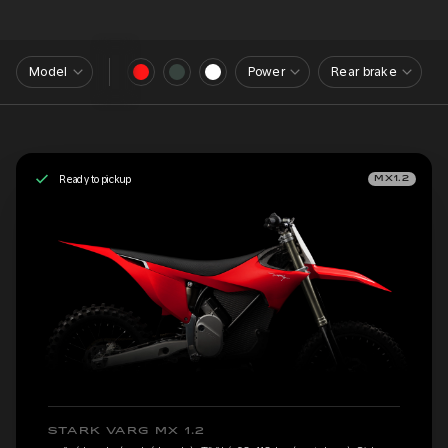
Model
Power
Rear brake
Ready to pickup
MX1.2
STARK VARG MX 1.2