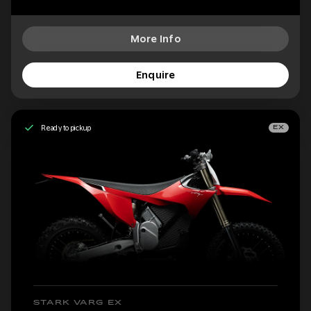
More Info
Enquire
Ready to pickup
EX
STARK VARG EX