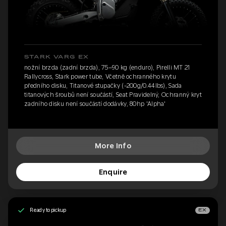
STARK VARG EX
nožní brzda (zadní brzda), 75–90 kg (enduro), Pirelli MT 21
Rallycross, Stark power tube, Včetně ochranného krytu
předního disku, Titanové stupačky (-200g/0.44lbs), Sada
titanových šroubů není součástí, Seat Pravidelný, Ochranný kryt
zadního disku není součástí dodávky, 80hp 'Alpha'
More Info
Enquire
Ready to pickup
EX