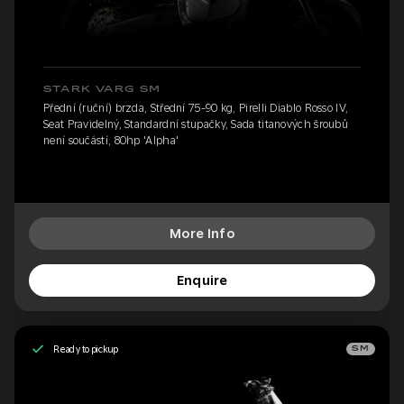
STARK VARG SM
Přední (ruční) brzda, Střední 75-90 kg, Pirelli Diablo Rosso IV,
Seat Pravidelný, Standardní stupačky, Sada titanových šroubů
není součástí, 80hp 'Alpha'
More Info
Enquire
Ready to pickup
SM