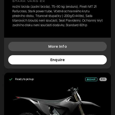
STARK VARG EX
nožní brzda (zadní brzda), 75–90 kg (enduro), Pirelli MT 21
Rallycross, Stark power tube, Včetně ochranného krytu
předního disku, Titanové stupačky (-200g/0.44lbs), Sada
titanových šroubů není součástí, Seat Pravidelný, Ochranný kryt
zadního disku není součástí dodávky, Standard 60hp
More Info
Enquire
Ready to pickup
EX