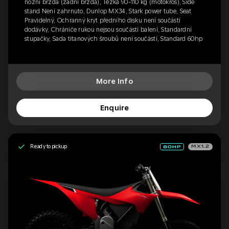
nožní brzda (zadní brzda), Těžká 90-110 kg (motokros), Side
stand Není zahrnuto, Dunlop MX34, Stark power tube, Seat
Pravidelný, Ochranný kryt předního disku není součástí
dodávky, Chrániče rukou nejsou součástí balení, Standardní
stupačky, Sada titanových šroubů není součástí, Standard 60hp
More Info
Enquire
Ready to pickup
MX1.2