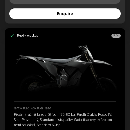
Enquire
Ready to pickup
SM
STARK VARG SM
Přední (ruční) brzda, Střední 75-90 kg, Pirelli Diablo Rosso IV,
Seat Pravidelný, Standardní stupačky, Sada titanových šroubů
není součástí, Standard 60hp