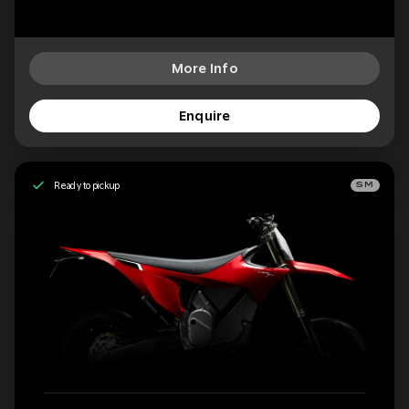
More Info
Enquire
Ready to pickup
SM