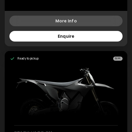
More Info
Enquire
Ready to pickup
SM