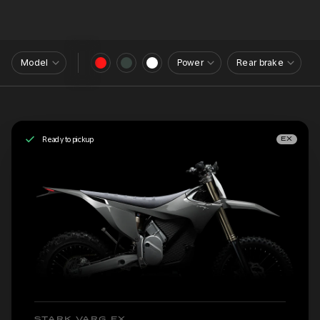
Model
Power
Rear brake
Ready to pickup
EX
STARK VARG EX