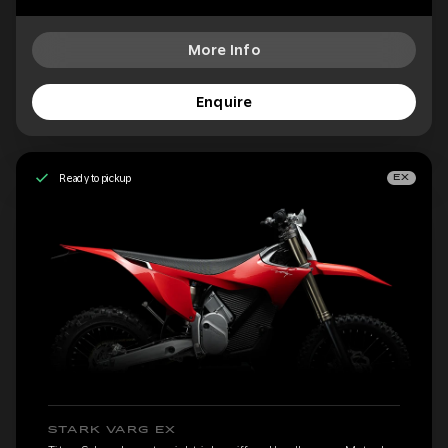
More Info
Enquire
Ready to pickup
EX
STARK VARG EX