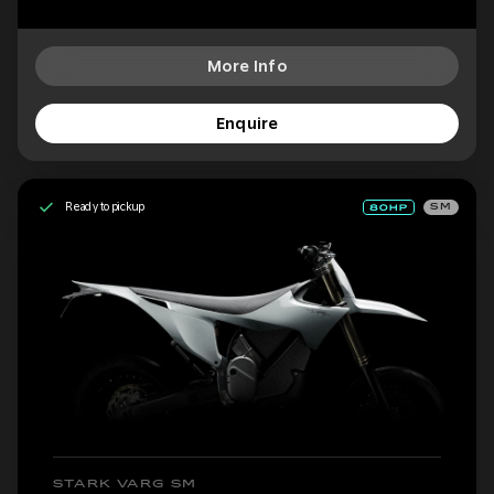
More Info
Enquire
Ready to pickup
SM
STARK VARG SM