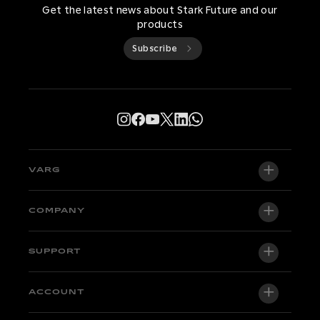
Get the latest news about Stark Future and our
products
Subscribe
VARG
VARG EX
COMPANY
VARG MX 1.2
About us
SUPPORT
VARG SM
Newsroom
Factory Edition
Support central
ACCOUNT
Become a dealer
Bikes in stock
Technical & Tutorials