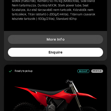
lábfék (hátsó fék), Kemény 90-110 kg (Motocross), Side stand
Nem tartalmazza, Dunlop MX34, Stark power tube, Seat
Szabályos, Az első tárcsavédő nem tartozék, Kézvédők nem
tartozékok, Titán lábtartó (-200g/0.44lbs), Titánium csavarok
készlete tartozék (-900g/2.1lbs), Standard 60hp
More Info
Enquire
Ready to pickup
MX1.2