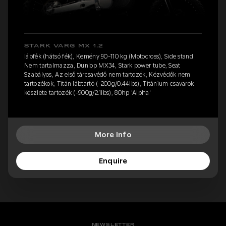
STARK VARG MX 1.2
lábfék (hátsó fék), Kemény 90-110 kg (Motocross), Side stand
Nem tartalmazza, Dunlop MX34, Stark power tube, Seat
Szabályos, Az első tárcsavédő nem tartozék, Kézvédők nem
tartozékok, Titán lábtartó (-200g/0.44lbs), Titánium csavarok
készlete tartozék (-900g/2.1lbs), 80hp 'Alpha'
More Info
Enquire
NEWSLETTER