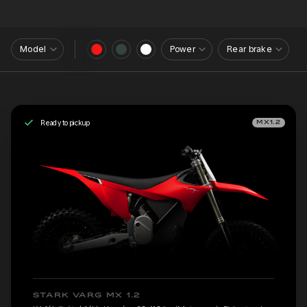
Model
Power
Rear brake
Ready to pickup
MX1.2
STARK VARG MX 1.2